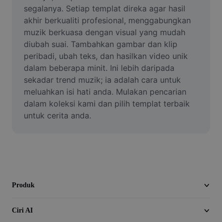
Video
segalanya. Setiap templat direka agar hasil 
akhir berkualiti profesional, menggabungkan 
Alih keluar latar video
muzik berkuasa dengan visual yang mudah 
diubah suai. Tambahkan gambar dan klip 
Pertingkat kualiti
peribadi, ubah teks, dan hasilkan video unik 
dalam beberapa minit. Ini lebih daripada 
Editor Video
sekadar trend muzik; ia adalah cara untuk 
Pangkas Video
meluahkan isi hati anda. Mulakan pencarian 
dalam koleksi kami dan pilih templat terbaik 
Tambahkan Sari Kata pada Video
untuk cerita anda.
Penukar Video
Produk
Ciri AI