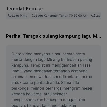
Alih keluar latar imej
Templat Popular
Gabungan imej
Lagu Mmg
Lagu Kenangan Tahun 70 80 90 An
Lagu Mi
Peningkat Imej
Ubah Saiz Imej
Perihal Taragak pulang kampung lagu Minang
Editor Gambar Dalam Talian
Penjana Meme
Cipta video menyentuh hati secara serta-
merta dengan lagu Minang kerinduan pulang 
AI Text Remover
kampung. Templat ini menggambarkan rasa 
'rindu' yang mendalam terhadap kampung 
AI People Remover
halaman, menawarkan soundtrack sempurna 
untuk cerita peribadi anda. Sama ada 
AI Inpainting
berkongsi memori berharga, mengirim mesej 
Face Cutout
kepada keluarga, atau sekadar 
mengekspresikan hubungan dengan akar 
budaya, templat kami memudahkan 