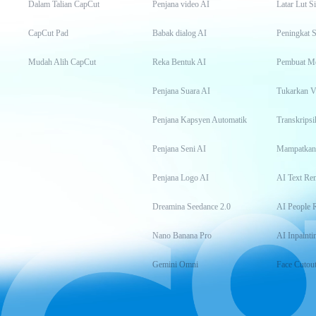
Dalam Talian CapCut
Penjana video AI
Latar Lut S
CapCut Pad
Babak dialog AI
Peningkat S
Mudah Alih CapCut
Reka Bentuk AI
Pembuat M
Penjana Suara AI
Tukarkan 
Penjana Kapsyen Automatik
Penjana Seni AI
Mampatkan
Penjana Logo AI
AI Text Re
Dreamina Seedance 2.0
AI People 
Nano Banana Pro
AI Inpainti
Gemini Omni
Face Cutou