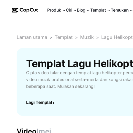
Produk
Ciri
Blog
Templat
Temukan
Laman utama
Templat
Muzik
Lagu Helikopt
>
>
>
Templat Lagu Helikop
Cipta video tular dengan templat lagu helikopter per
video muzik profesional serta-merta dan kongsi rak
beberapa saat. Mulakan sekarang!
Lagi Templat
›
Video
Imej