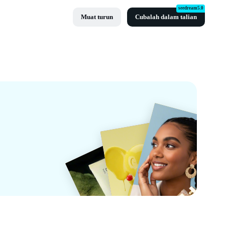
seedream5.0
Muat turun
Cubalah dalam talian