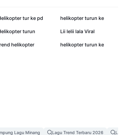
66.8K
45.4K
elikopter tur ke pd
helikopter turun ke
1.5K
1.4K
elikopter turun
Lii lelii lala Viral
257
253
rend helikopter
helikopter turun ke
ampung Lagu Minang
Lagu Trend Terbaru 2026
Lagu Mel