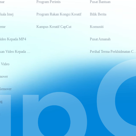
inar
Program Perintis
Pusat Bantuan
kala Imej
Program Rakan Kongsi Kreatif
Bilik Berita
eme
Kampus Kreatif CapCut
Komuniti
Video Kepada MP4
Pusat Amanah
Transkripsikan Video Kepada Teks
Perihal Terma Perkhidm
 Video
mover
Remover
ng
t