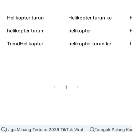
254K
80.7K
Helikopter turun
Helikopter turun ke
H
2.7K
1.7K
helikopter turun
helikopter
H
332
285
TrendHelikopter
helikopter turun ke
t
1
Lagu Minang Terbaru 2026 TikTok Viral
Taragak Pulang K