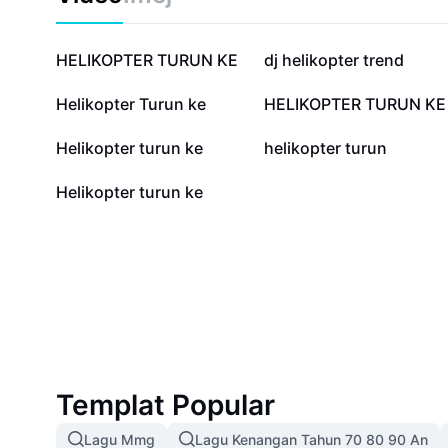
278.8K
264.9K
HELIKOPTER TURUN KE
dj helikopter trend
15K
4.7K
Helikopter Turun ke
HELIKOPTER TURUN KE
637
412
Helikopter turun ke
helikopter turun
86
Helikopter turun ke
Templat Popular
Lagu Mmg
Lagu Kenangan Tahun 70 80 90 An