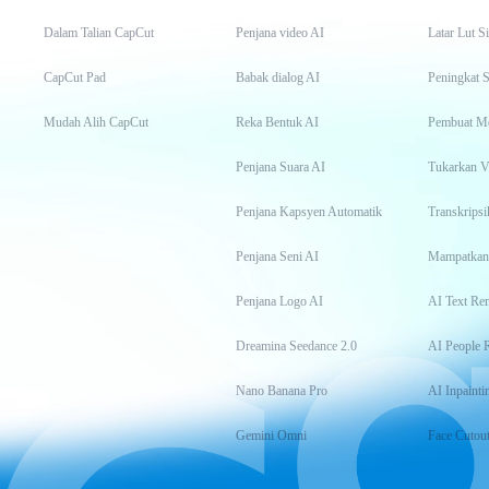
Dalam Talian CapCut
Penjana video AI
Latar Lut S
CapCut Pad
Babak dialog AI
Peningkat S
Mudah Alih CapCut
Reka Bentuk AI
Pembuat M
Penjana Suara AI
Tukarkan 
Penjana Kapsyen Automatik
Penjana Seni AI
Mampatkan
Penjana Logo AI
AI Text Re
Dreamina Seedance 2.0
AI People 
Nano Banana Pro
AI Inpainti
Gemini Omni
Face Cutou