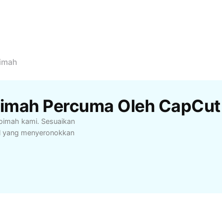
imah
oimah Percuma Oleh CapCut
Soimah kami. Sesuaikan
il yang menyeronokkan