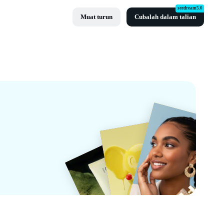
seedream5.0
Muat turun
Cubalah dalam talian