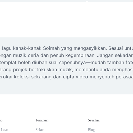
lagu kanak-kanak Soimah yang mengasyikkan. Sesuai untu
dengan muzik ceria dan penuh kegembiraan. Jangan sekadar v
 templat boleh diubah suai sepenuhnya—mudah tambah foto 
sebarang projek berfokuskan muzik, membantu anda menghas
okai koleksi sekarang dan cipta video menyentuh perasaan
eo
Temukan
Syarikat
 Latar
Sekutu
Blog