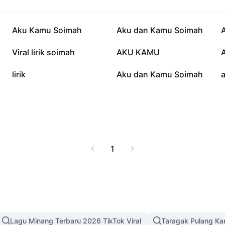
5.3K
5.3K
Aku Kamu Soimah
Aku dan Kamu Soimah
635
533
Viral lirik soimah
AKU KAMU
358
290
lirik
Aku dan Kamu Soimah
1
Lagu Minang Terbaru 2026 TikTok Viral
Taragak Pulang K