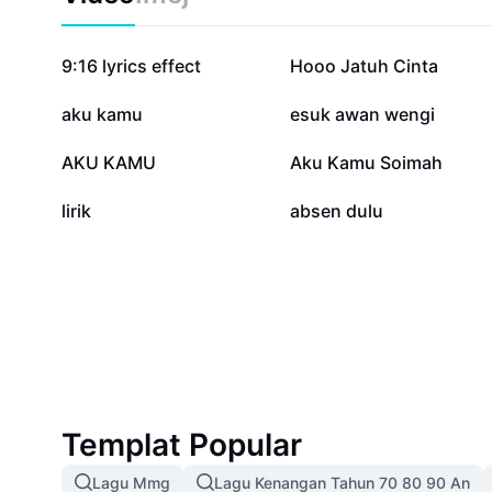
345.3K
91.9K
9:16 lyrics effect
Hooo Jatuh Cinta
897
654
aku kamu
esuk awan wengi
372
364
AKU KAMU
Aku Kamu Soimah
11
5
lirik
absen dulu
Templat Popular
Lagu Mmg
Lagu Kenangan Tahun 70 80 90 An