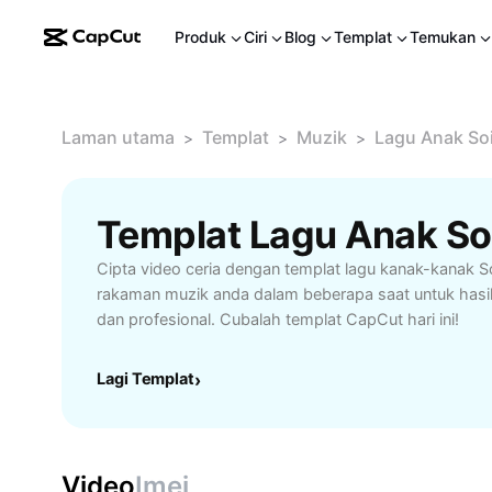
Produk
Ciri
Blog
Templat
Temukan
Laman utama
Templat
Muzik
Lagu Anak So
>
>
>
Templat Lagu Anak S
Cipta video ceria dengan templat lagu kanak-kanak 
rakaman muzik anda dalam beberapa saat untuk has
dan profesional. Cubalah templat CapCut hari ini!
Lagi Templat
›
Video
Imej