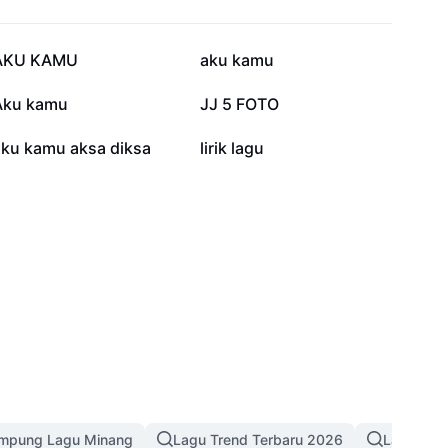
2.5K
2.1K
AKU KAMU
aku kamu
404
378
Aku kamu
JJ 5 FOTO
141
140
aku kamu aksa diksa
lirik lagu
ampung Lagu Minang
Lagu Trend Terbaru 2026
Lagu Mel