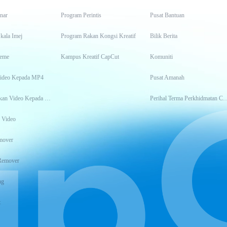
inar
Program Perintis
Pusat Bantuan
kala Imej
Program Rakan Kongsi Kreatif
Bilik Berita
eme
Kampus Kreatif CapCut
Komuniti
Video Kepada MP4
Pusat Amanah
Transkripsikan Video Kepada Teks
Perihal Terma Perkhidm
 Video
mover
Remover
ng
t