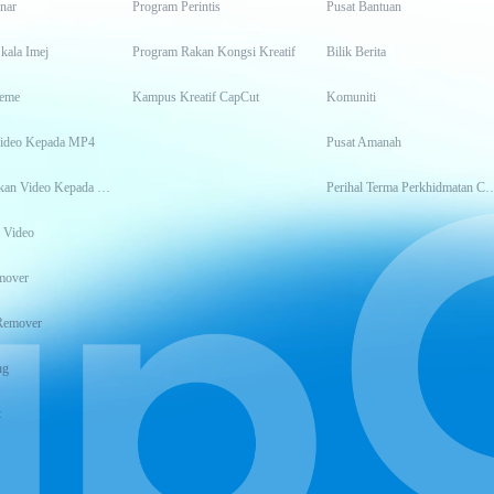
inar
Program Perintis
Pusat Bantuan
kala Imej
Program Rakan Kongsi Kreatif
Bilik Berita
eme
Kampus Kreatif CapCut
Komuniti
Video Kepada MP4
Pusat Amanah
Transkripsikan Video Kepada Teks
Perihal Terma Perkhidm
 Video
mover
Remover
ng
t