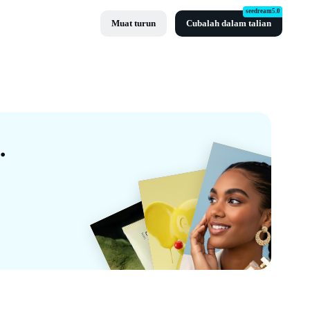
seedream5.0
Muat turun
Cubalah dalam talian
g Percuma Oleh CapCut