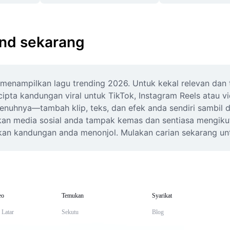
end sekarang
menampilkan lagu trending 2026. Untuk kekal relevan dan t
a kandungan viral untuk TikTok, Instagram Reels atau video
uhnya—tambah klip, teks, dan efek anda sendiri sambil dis
kan media sosial anda tampak kemas dan sentiasa mengikut 
dikan kandungan anda menonjol. Mulakan carian sekarang untu
eo
Temukan
Syarikat
 Latar
Sekutu
Blog