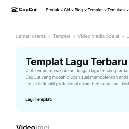
Produk
Ciri
Blog
Templat
Temukan
Laman utama
Templat
Video Media Sosial
L
>
>
>
Cipta video menakjubkan dengan lagu trending terba
CapCut yang mudah diubah suai membolehkan anda 
sosial berkualiti profesional dalam beberapa saat. M
Lagi Templat
›
Video
Imej