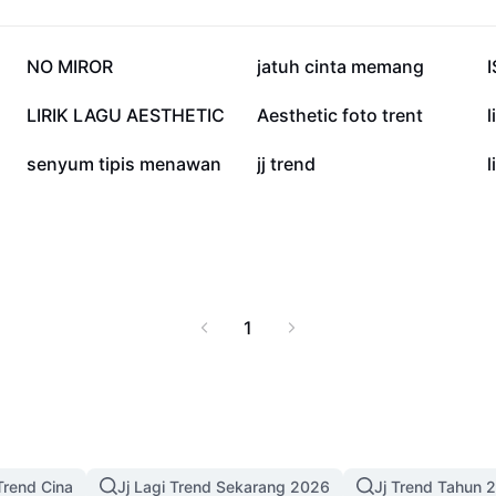
354.3K
252.8K
NO MIROR
jatuh cinta memang
113.1K
96.5K
LIRIK LAGU AESTHETIC
Aesthetic foto trent
l
16.3K
15.5K
senyum tipis menawan
jj trend
l
1
Trend Cina
Jj Lagi Trend Sekarang 2026
Jj Trend Tahun 