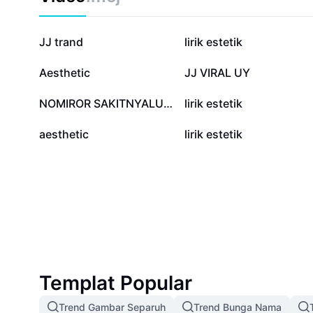
774.4K
531.1K
JJ trand
lirik estetik
137.8K
129.3K
Aesthetic
JJ VIRAL UY
41.8K
17.1K
NOMIROR SAKITNYALUAR
lirik estetik
796
251
aesthetic
lirik estetik
Templat Popular
Trend Gambar Separuh
Trend Bunga Nama