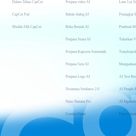
Dalam Talian CapCut
Penjana video AI
Latar Lut S
CapCut Pad
Babak dialog AI
Peningkat S
Mudah Alih CapCut
Reka Bentuk AI
Pembuat M
Penjana Suara AI
Tukarkan 
Penjana Kapsyen Automatik
Penjana Seni AI
Mampatkan
Penjana Logo AI
AI Text Re
Dreamina Seedance 2.0
AI People 
Nano Banana Pro
AI Inpainti
Gemini Omni
Face Cutou