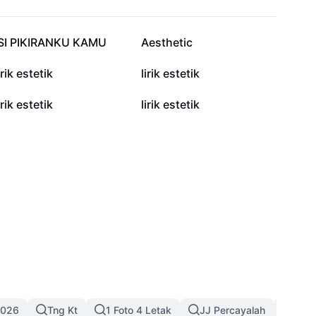
169.9K
144.1K
ISI PIKIRANKU KAMU
Aesthetic
61K
50.6K
irik estetik
lirik estetik
10.1K
9K
irik estetik
lirik estetik
2026
Tng Kt
1 Foto 4 Letak
JJ Percayalah
Tren