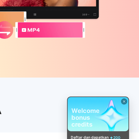
Welcome
bonus
credits
Daftar dan dapatkan
200