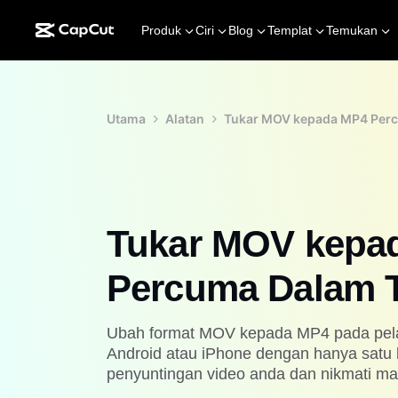
Produk
Ciri
Blog
Templat
Temukan
Utama
Alatan
Tukar MOV kepada MP4 Perc
Tukar MOV kepa
Percuma Dalam T
Ubah format MOV kepada MP4 pada pel
Android atau iPhone dengan hanya satu 
penyuntingan video anda dan nikmati mai