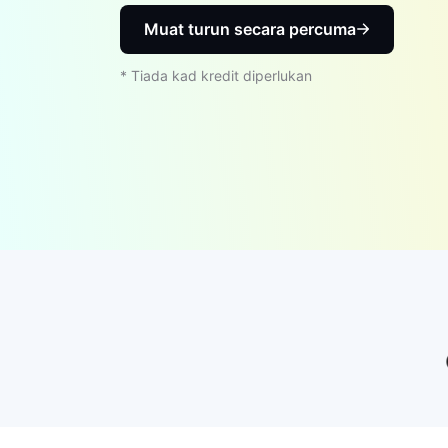
Muat turun secara percuma
* Tiada kad kredit diperlukan