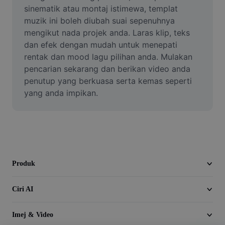
Video
sinematik atau montaj istimewa, templat 
muzik ini boleh diubah suai sepenuhnya 
Alih keluar latar video
mengikut nada projek anda. Laras klip, teks 
dan efek dengan mudah untuk menepati 
Pertingkat kualiti
rentak dan mood lagu pilihan anda. Mulakan 
pencarian sekarang dan berikan video anda 
Editor Video
penutup yang berkuasa serta kemas seperti 
Pangkas Video
yang anda impikan.
Tambahkan Sari Kata pada Video
Penukar Video
Produk
Ciri AI
Imej & Video