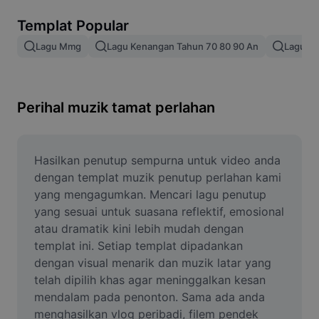
Alih keluar latar imej
Templat Popular
Gabungan imej
Lagu Mmg
Lagu Kenangan Tahun 70 80 90 An
Lagu Mi
Peningkat Imej
Ubah Saiz Imej
Perihal muzik tamat perlahan
Editor Gambar Dalam Talian
Penjana Meme
Hasilkan penutup sempurna untuk video anda 
dengan templat muzik penutup perlahan kami 
AI Text Remover
yang mengagumkan. Mencari lagu penutup 
yang sesuai untuk suasana reflektif, emosional 
AI People Remover
atau dramatik kini lebih mudah dengan 
templat ini. Setiap templat dipadankan 
AI Inpainting
dengan visual menarik dan muzik latar yang 
Face Cutout
telah dipilih khas agar meninggalkan kesan 
mendalam pada penonton. Sama ada anda 
menghasilkan vlog peribadi, filem pendek 