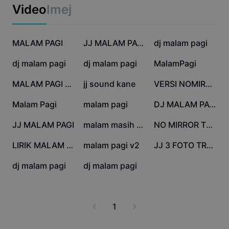
Templat perniagaan
Video
Imej
Pemasaran
Pusat Amanah
Teks & Audio
Gaya Hidup & Vlog
369.6K
150.6K
92.9K
Templat industri
MALAM PAGI
Pusat Bantuan
JJ MALAM PAGI KANE
dj malam pagi
Kapsyen automatik
Reka bentuk tersuai
25.9K
22.2K
4.5K
dj malam pagi
dj malam pagi
MalamPagi
Templat recap
Templat kapsyen
Lagi
Bilik Berita
4.3K
1.6K
1.4K
MALAM PAGI SLOWMO
jj sound kane
VERSI NOMIRROR
Pengecaman pertuturan
Perihal Terma Perkhidmatan CapCut
845
552
414
Malam Pagi
malam pagi
DJ MALAM PAGI
Teks kepada pertuturan
Sumber
Dreamina Seedance 2.0 Launch
413
346
304
JJ MALAM PAGI
malam masih muda
NO MIRROR TREND
Panduan cara
Suara tersuai
295
271
212
LIRIK MALAM PAGI
malam pagi v2
JJ 3 FOTO TREN
Trend Pasaran
Pertingkat suara
195
110
dj malam pagi
dj malam pagi
Pilihan Popular
Kurangkan hingar
Trend & petua templat
1
Imej
Lagi