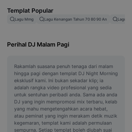
Alih keluar latar imej
Templat Popular
Gabungan imej
Lagu Mmg
Lagu Kenangan Tahun 70 80 90 An
Lagu Mi
Peningkat Imej
Ubah Saiz Imej
Perihal DJ Malam Pagi
Editor Gambar Dalam Talian
Penjana Meme
Rakamlah suasana penuh tenaga dari malam 
hingga pagi dengan templat DJ Night Morning 
AI Text Remover
eksklusif kami. Ini bukan sekadar klip; ia 
adalah rangka video profesional yang sedia 
AI People Remover
untuk sentuhan peribadi anda. Sama ada anda 
DJ yang ingin mempromosi mix terbaru, kelab 
AI Inpainting
yang mahu mengetengahkan acara hebat, 
Face Cutout
atau peminat yang ingin merakam detik muzik 
kegemaran, templat kami adalah permulaan 
sempurna. Setiap templat boleh diubah suai 