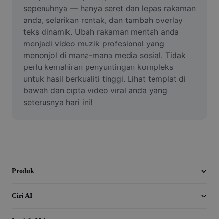
Video
sepenuhnya — hanya seret dan lepas rakaman 
anda, selarikan rentak, dan tambah overlay 
Alih keluar latar video
teks dinamik. Ubah rakaman mentah anda 
menjadi video muzik profesional yang 
Pertingkat kualiti
menonjol di mana-mana media sosial. Tidak 
perlu kemahiran penyuntingan kompleks 
Editor Video
untuk hasil berkualiti tinggi. Lihat templat di 
Pangkas Video
bawah dan cipta video viral anda yang 
seterusnya hari ini!
Tambahkan Sari Kata pada Video
Penukar Video
Produk
Ciri AI