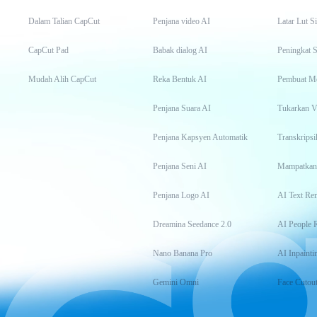
Dalam Talian CapCut
Penjana video AI
Latar Lut S
CapCut Pad
Babak dialog AI
Peningkat S
Mudah Alih CapCut
Reka Bentuk AI
Pembuat M
Penjana Suara AI
Tukarkan 
Penjana Kapsyen Automatik
Penjana Seni AI
Mampatkan
Penjana Logo AI
AI Text Re
Dreamina Seedance 2.0
AI People 
Nano Banana Pro
AI Inpainti
Gemini Omni
Face Cutou