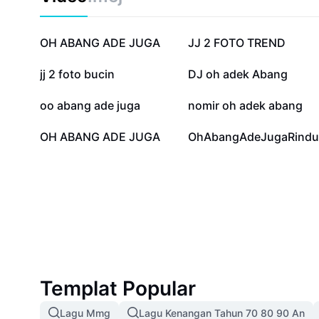
911.3K
444.6K
OH ABANG ADE JUGA
JJ 2 FOTO TREND
61.6K
16.4K
jj 2 foto bucin
DJ oh adek Abang
2.3K
2.2K
oo abang ade juga
nomir oh adek abang
493
392
OH ABANG ADE JUGA
OhAbangAdeJugaRindu
Templat Popular
Lagu Mmg
Lagu Kenangan Tahun 70 80 90 An