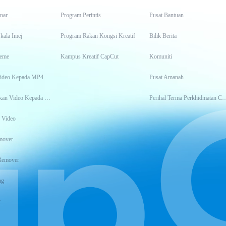
inar
Program Perintis
Pusat Bantuan
kala Imej
Program Rakan Kongsi Kreatif
Bilik Berita
eme
Kampus Kreatif CapCut
Komuniti
Video Kepada MP4
Pusat Amanah
Transkripsikan Video Kepada Teks
Perihal Terma Perkhidm
 Video
mover
Remover
ng
t