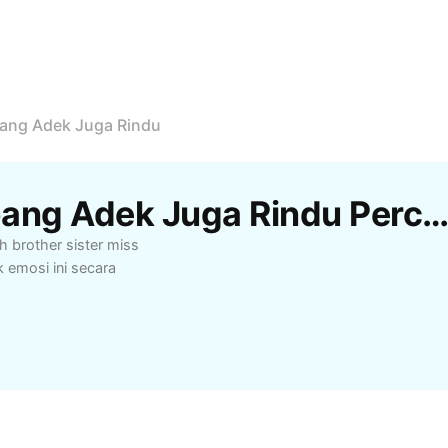
bang Adek Juga Rindu
Templat Jj Lagu Oh Abang Adek Juga Rindu Percuma Oleh Cap
h brother sister miss
 emosi ini secara