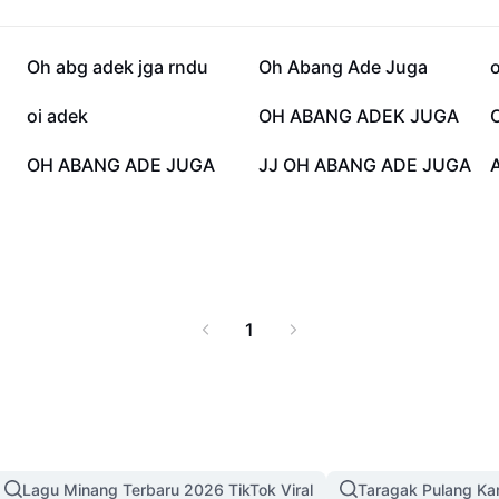
114.1K
107.2K
Oh abg adek jga rndu
Oh Abang Ade Juga
o
9.2K
7.4K
oi adek
OH ABANG ADEK JUGA
1.9K
1.4K
OH ABANG ADE JUGA
JJ OH ABANG ADE JUGA
1
Lagu Minang Terbaru 2026 TikTok Viral
Taragak Pulang K