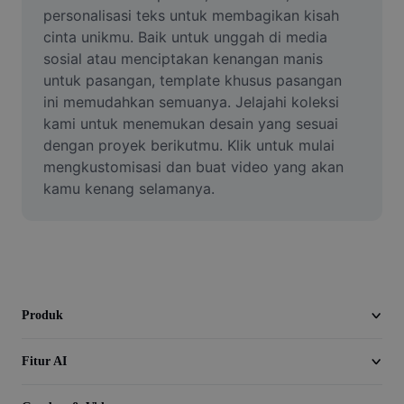
Video
personalisasi teks untuk membagikan kisah 
cinta unikmu. Baik untuk unggah di media 
Hapus latar belakang video
sosial atau menciptakan kenangan manis 
untuk pasangan, template khusus pasangan 
Tingkatkan kualitas
ini memudahkan semuanya. Jelajahi koleksi 
kami untuk menemukan desain yang sesuai 
Editor Video
dengan proyek berikutmu. Klik untuk mulai 
Pangkas Video
mengkustomisasi dan buat video yang akan 
kamu kenang selamanya.
Tambahkan Subtitle ke Video
Konverter Video
Produk
Fitur AI