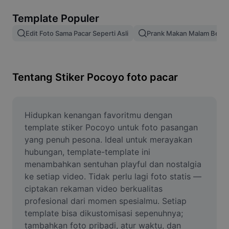
Hapus latar belakang gambar
Template Populer
Gabung gambar
Edit Foto Sama Pacar Seperti Asli
Prank Makan Malam Bers
Penyempurna Gambar
Ubah Ukuran Gambar
Tentang Stiker Pocoyo foto pacar
Editor Foto Online
Pembuat Meme
Hidupkan kenangan favoritmu dengan 
template stiker Pocoyo untuk foto pasangan 
AI Text Remover
yang penuh pesona. Ideal untuk merayakan 
hubungan, template-template ini 
AI People Remover
menambahkan sentuhan playful dan nostalgia 
ke setiap video. Tidak perlu lagi foto statis — 
AI Inpainting
ciptakan rekaman video berkualitas 
Face Cutout
profesional dari momen spesialmu. Setiap 
template bisa dikustomisasi sepenuhnya; 
tambahkan foto pribadi, atur waktu, dan 