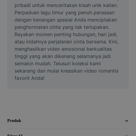
Video
pribadi untuk menceritakan kisah unik kalian. 
Perpaduan lagu timur yang penuh perasaan 
Hapus latar belakang video
dengan kenangan spesial Anda menciptakan 
penghormatan cinta yang tak terlupakan. 
Tingkatkan kualitas
Rayakan momen penting hubungan, hari jadi, 
atau indahnya perjalanan cinta bersama. Kini, 
Editor Video
menghasilkan video emosional berkualitas 
Pangkas Video
tinggi yang akan dikenang selamanya jadi 
semakin mudah. Telusuri koleksi kami 
Tambahkan Subtitle ke Video
sekarang dan mulai kreasikan video romantis 
favorit Anda!
Konverter Video
Produk