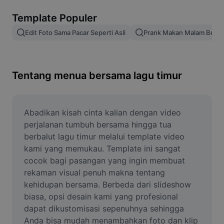
Hapus latar belakang gambar
Template Populer
Gabung gambar
Edit Foto Sama Pacar Seperti Asli
Prank Makan Malam Bers
Penyempurna Gambar
Ubah Ukuran Gambar
Tentang menua bersama lagu timur
Editor Foto Online
Pembuat Meme
Abadikan kisah cinta kalian dengan video 
perjalanan tumbuh bersama hingga tua 
AI Text Remover
berbalut lagu timur melalui template video 
kami yang memukau. Template ini sangat 
AI People Remover
cocok bagi pasangan yang ingin membuat 
rekaman visual penuh makna tentang 
AI Inpainting
kehidupan bersama. Berbeda dari slideshow 
Face Cutout
biasa, opsi desain kami yang profesional 
dapat dikustomisasi sepenuhnya sehingga 
Anda bisa mudah menambahkan foto dan klip 