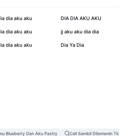
50,9 rb
43,5 rb
ia dia aku aku
DIA DIA AKU AKU
11,5 rb
8 rb
ia dia aku aku
jj aku aku dia dia
558
454
ia dia aku aku
Dia Ya Dia
u Blueberry Dan Aku Pastry
Call Sambil Ditemenin Tidur