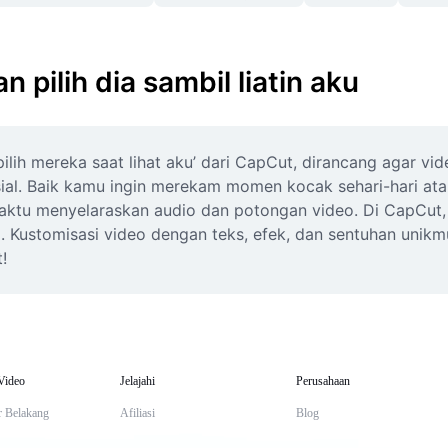
 pilih dia sambil liatin aku
 pilih mereka saat lihat aku’ dari CapCut, dirancang agar v
ial. Baik kamu ingin merekam momen kocak sehari-hari atau
ktu menyelaraskan audio dan potongan video. Di CapCut, cu
Kustomisasi video dengan teks, efek, dan sentuhan unikmu 
!
Video
Jelajahi
Perusahaan
r Belakang
Afiliasi
Blog