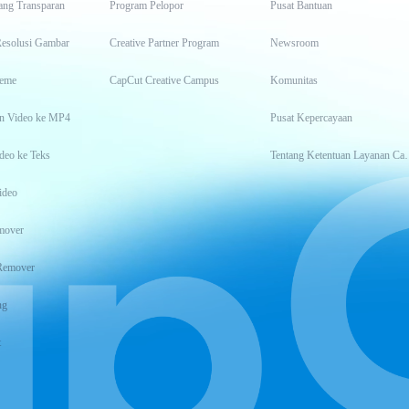
ang Transparan
Program Pelopor
Pusat Bantuan
Resolusi Gambar
Creative Partner Program
Newsroom
eme
CapCut Creative Campus
Komunitas
n Video ke MP4
Pusat Kepercayaan
deo ke Teks
Tentang Keten
ideo
mover
Remover
ng
t