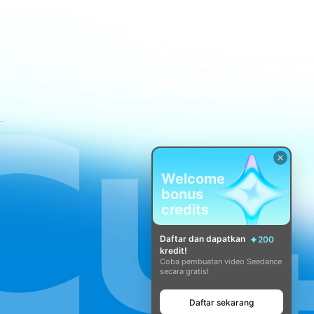
tuan Layanan CapCut
Welcome
bonus
credits
Daftar dan dapatkan
200
kredit!
Coba pembuatan video Seedance
secara gratis!
Daftar sekarang