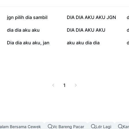
64,1 rb
56,8 rb
jgn pilih dia sambil
DIA DIA AKU AKU JGN
d
12,7 rb
11,9 rb
dia dia aku aku
DIA DIA AKU AKU
d
1,2 rb
1,2 rb
Dia dia aku aku, jan
aku aku dia dia
d
1
alam Bersama Cewek
Vc Bareng Pacar
Ldr Lagi
Kam