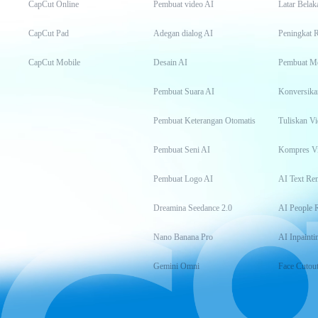
CapCut Online
Pembuat video AI
Latar Belak
CapCut Pad
Adegan dialog AI
Peningkat 
CapCut Mobile
Desain AI
Pembuat M
Pembuat Suara AI
Konversika
Pembuat Keterangan Otomatis
Tuliskan Vi
Pembuat Seni AI
Kompres V
Pembuat Logo AI
AI Text Re
Dreamina Seedance 2.0
AI People 
Nano Banana Pro
AI Inpainti
Gemini Omni
Face Cutou