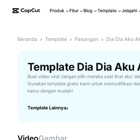
Produk
Fitur
Blog
Template
Jelajahi
Beranda
Template
Pasangan
Dia Dia Aku Ak
>
>
>
Buat video viral ‘Jangan pilih mereka saat lihat aku’ d
Gunakan template gratis kami untuk memodifikasi dan
kamu dengan mudah!
Template Lainnya
›
Video
Gambar