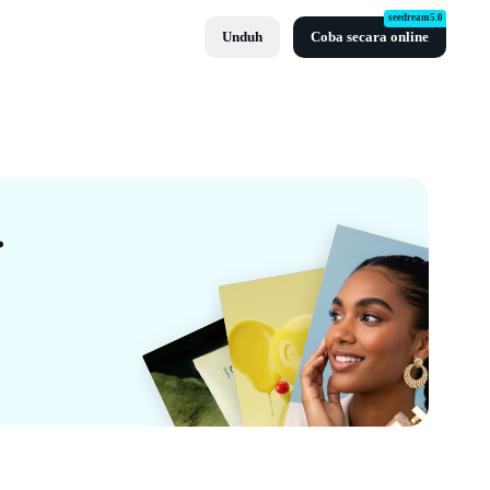
seedream5.0
Unduh
Coba secara online
tis Dari CapCut