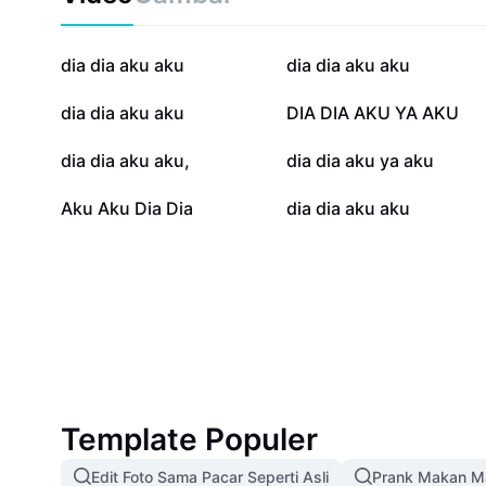
89,5 rb
69,2 rb
dia dia aku aku
dia dia aku aku
32,6 rb
13 rb
dia dia aku aku
DIA DIA AKU YA AKU
4,6 rb
2,6 rb
dia dia aku aku,
dia dia aku ya aku
389
285
Aku Aku Dia Dia
dia dia aku aku
Template Populer
Edit Foto Sama Pacar Seperti Asli
Prank Makan M