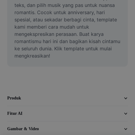
Video
teks, dan pilih musik yang pas untuk nuansa 
romantis. Cocok untuk anniversary, hari 
Hapus latar belakang video
spesial, atau sekadar berbagi cinta, template 
kami memberi cara mudah untuk 
Tingkatkan kualitas
mengekspresikan perasaan. Buat karya 
romantismu hari ini dan bagikan kisah cintamu 
Editor Video
ke seluruh dunia. Klik template untuk mulai 
Pangkas Video
mengkreasikan!
Tambahkan Subtitle ke Video
Konverter Video
Produk
Fitur AI
Gambar & Video