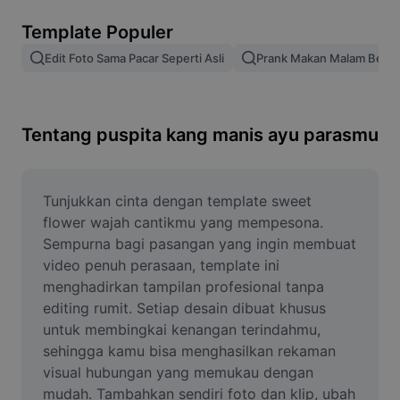
Hapus latar belakang gambar
Template Populer
Gabung gambar
Edit Foto Sama Pacar Seperti Asli
Prank Makan Malam Bers
Penyempurna Gambar
Ubah Ukuran Gambar
Tentang puspita kang manis ayu parasmu
Editor Foto Online
Pembuat Meme
Tunjukkan cinta dengan template sweet 
flower wajah cantikmu yang mempesona. 
AI Text Remover
Sempurna bagi pasangan yang ingin membuat 
video penuh perasaan, template ini 
AI People Remover
menghadirkan tampilan profesional tanpa 
editing rumit. Setiap desain dibuat khusus 
AI Inpainting
untuk membingkai kenangan terindahmu, 
Face Cutout
sehingga kamu bisa menghasilkan rekaman 
visual hubungan yang memukau dengan 
mudah. Tambahkan sendiri foto dan klip, ubah 