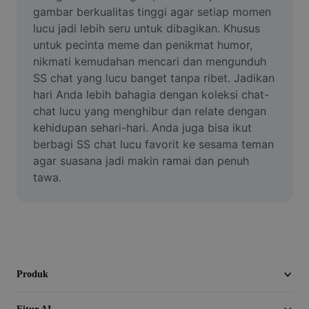
Video
gambar berkualitas tinggi agar setiap momen 
lucu jadi lebih seru untuk dibagikan. Khusus 
Hapus latar belakang video
untuk pecinta meme dan penikmat humor, 
nikmati kemudahan mencari dan mengunduh 
Tingkatkan kualitas
SS chat yang lucu banget tanpa ribet. Jadikan 
hari Anda lebih bahagia dengan koleksi chat-
Editor Video
chat lucu yang menghibur dan relate dengan 
Pangkas Video
kehidupan sehari-hari. Anda juga bisa ikut 
berbagi SS chat lucu favorit ke sesama teman 
Tambahkan Subtitle ke Video
agar suasana jadi makin ramai dan penuh 
tawa.
Konverter Video
Produk