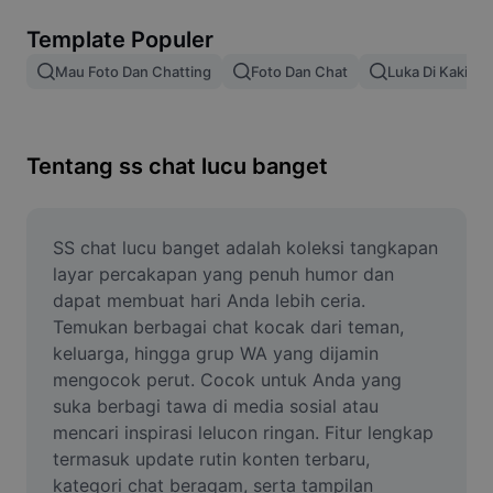
Hapus latar belakang gambar
Template Populer
Gabung gambar
Mau Foto Dan Chatting
Foto Dan Chat
Luka Di Kaki
Penyempurna Gambar
Ubah Ukuran Gambar
Tentang ss chat lucu banget
Editor Foto Online
Pembuat Meme
SS chat lucu banget adalah koleksi tangkapan 
layar percakapan yang penuh humor dan 
AI Text Remover
dapat membuat hari Anda lebih ceria. 
Temukan berbagai chat kocak dari teman, 
AI People Remover
keluarga, hingga grup WA yang dijamin 
mengocok perut. Cocok untuk Anda yang 
AI Inpainting
suka berbagi tawa di media sosial atau 
Face Cutout
mencari inspirasi lelucon ringan. Fitur lengkap 
termasuk update rutin konten terbaru, 
kategori chat beragam, serta tampilan 