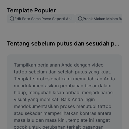
Hapus latar belakang gambar
Template Populer
Gabung gambar
Edit Foto Sama Pacar Seperti Asli
Prank Makan Malam Bers
Penyempurna Gambar
Ubah Ukuran Gambar
Tentang sebelum putus dan sesudah putus tato
Editor Foto Online
Pembuat Meme
Tampilkan perjalanan Anda dengan video 
tattoo sebelum dan setelah putus yang kuat. 
AI Text Remover
Template profesional kami memudahkan Anda 
mendokumentasikan perubahan besar dalam 
AI People Remover
hidup, mengubah kisah pribadi menjadi narasi 
visual yang memikat. Baik Anda ingin 
AI Inpainting
mendokumentasikan proses menutupi tattoo 
Face Cutout
atau sekadar memperlihatkan kontras antara 
masa lalu dan masa kini, template ini sangat 
cocok untuk perubahan terkait pasangan. 