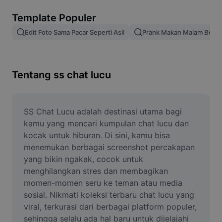
Hapus latar belakang gambar
Template Populer
Gabung gambar
Edit Foto Sama Pacar Seperti Asli
Prank Makan Malam Bers
Penyempurna Gambar
Ubah Ukuran Gambar
Tentang ss chat lucu
Editor Foto Online
Pembuat Meme
SS Chat Lucu adalah destinasi utama bagi 
kamu yang mencari kumpulan chat lucu dan 
AI Text Remover
kocak untuk hiburan. Di sini, kamu bisa 
menemukan berbagai screenshot percakapan 
AI People Remover
yang bikin ngakak, cocok untuk 
menghilangkan stres dan membagikan 
AI Inpainting
momen-momen seru ke teman atau media 
Face Cutout
sosial. Nikmati koleksi terbaru chat lucu yang 
viral, terkurasi dari berbagai platform populer, 
sehingga selalu ada hal baru untuk dijelajahi 