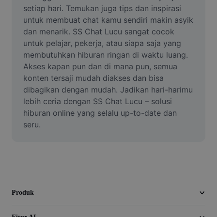
Video
setiap hari. Temukan juga tips dan inspirasi 
untuk membuat chat kamu sendiri makin asyik 
Hapus latar belakang video
dan menarik. SS Chat Lucu sangat cocok 
untuk pelajar, pekerja, atau siapa saja yang 
Tingkatkan kualitas
membutuhkan hiburan ringan di waktu luang. 
Akses kapan pun dan di mana pun, semua 
Editor Video
konten tersaji mudah diakses dan bisa 
Pangkas Video
dibagikan dengan mudah. Jadikan hari-harimu 
lebih ceria dengan SS Chat Lucu – solusi 
Tambahkan Subtitle ke Video
hiburan online yang selalu up-to-date dan 
seru.
Konverter Video
Produk