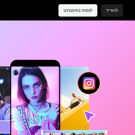
להוריד
לנסות באינטרנט