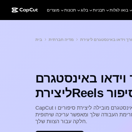
בואו לגלות
תבניות
בלוג
תכונות
מוצרים
מדיה חברתית
בית
 וידאו באינסטגרם
תReels וסיפור
CapCut מצטיינת כיצרנית וידאו אינסטגרם מובילה ליצירת סיפורים וReels עם
זרימת העבודה שלך ומאפשר עריכה שיתופית
חלקה עבור הצוות שלך.