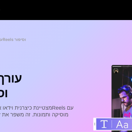
עורך וידאו באינסטגרם ליצירתReels וסיפור
עורך
ליציר
מוסיקה ותמונות. זה משפר את 