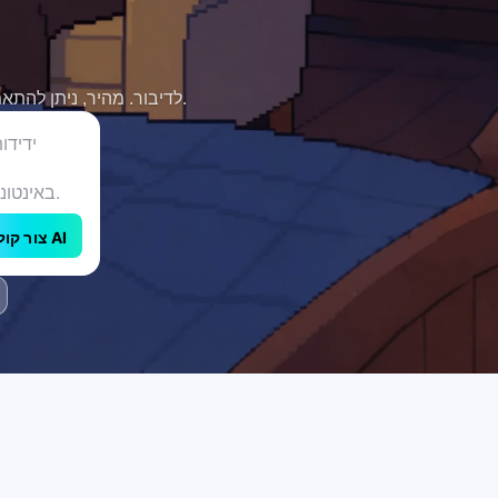
הפוך תוכן כתוב לקולות 200 + AI מלאי חיים עם הטקסט של CapCut לדיבור. מהיר, ניתן להתאמה אישית ומושלם ליוצרים.
צור קול AI