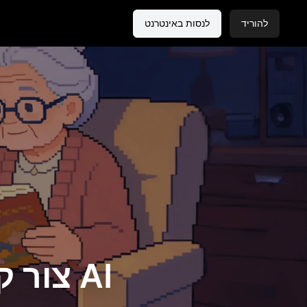
להוריד
לנסות באינטרנט