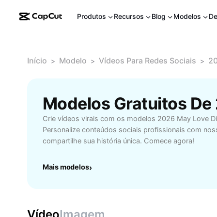
Produtos
Recursos
Blog
Modelos
De
Início
Modelo
Vídeos Para Redes Sociais
20
>
>
>
Crie vídeos virais com os modelos 2026 May Love D
Personalize conteúdos sociais profissionais com nosso
compartilhe sua história única. Comece agora!
Mais modelos
›
Vídeo
Imagem