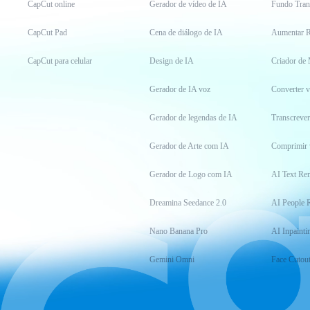
CapCut online
Gerador de vídeo de IA
Fundo Tran
CapCut Pad
Cena de diálogo de IA
Aumentar R
CapCut para celular
Design de IA
Criador de
Gerador de IA voz
Converter 
Gerador de legendas de IA
Transcrever
Gerador de Arte com IA
Comprimir 
Gerador de Logo com IA
AI Text Re
Dreamina Seedance 2.0
AI People 
Nano Banana Pro
AI Inpainti
Gemini Omni
Face Cutou