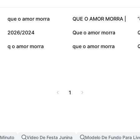
10,1 mil
6,3 mil
que o amor morra
QUE O AMOR MORRA |
“
2,2 mil
1,5 mil
2026/2024
Que o amor morra
312
294
q o amor morra
que o amor morra
1
 Minuto
Video De Festa Junina
Modelo De Fundo Para Liv