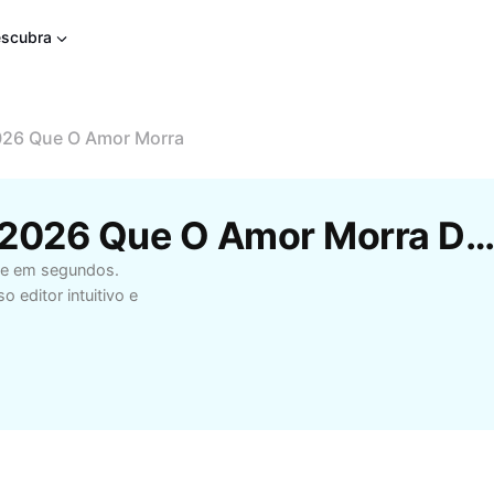
scubra
26 Que O Amor Morra
Modelos Gratuitos De 2026 Que O Amor Morra Da CapC
ie em segundos.
 editor intuitivo e