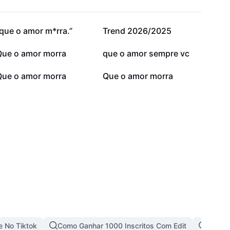
3,5 mil
2,7 mil
que o amor m*rra.”
Trend 2026/2025
865
527
Que o amor morra
que o amor sempre vc
292
276
Que o amor morra
Que o amor morra
e No Tiktok
Como Ganhar 1000 Inscritos Com Edit
Trends