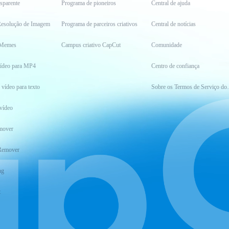
sparente
Programa de pioneiros
Central de ajuda
esolução de Imagem
Programa de parceiros criativos
Central de notícias
 Memes
Campus criativo CapCut
Comunidade
vídeo para MP4
Centro de confiança
 vídeo para texto
Sobre os Ter
vídeo
mover
Remover
ng
t