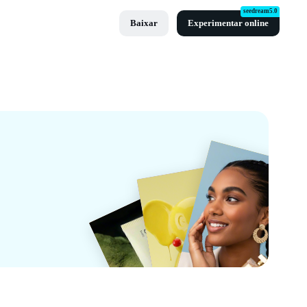
seedream5.0
Baixar
Experimentar online
ut