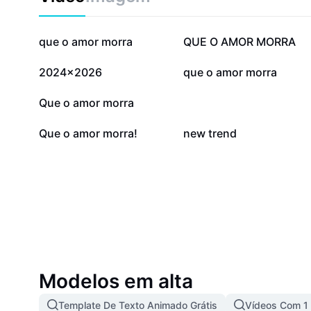
42,7 mil
18,1 mil
que o amor morra
QUE O AMOR MORRA
2,6 mil
2,3 mil
2024x2026
que o amor morra
347
323
Que o amor morra
267
175
Que o amor morra!
new trend
Modelos em alta
Template De Texto Animado Grátis
Vídeos Com 1