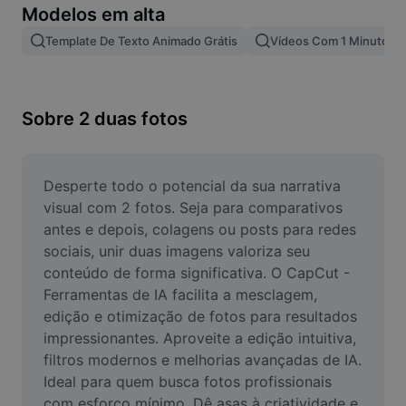
Modelos em alta
Remover plano de fundo de imagem
Template De Texto Animado Grátis
Vídeos Com 1 Minuto
Mesclar imagens
Melhorar Imagem
Sobre 2 duas fotos
Redimensionar Imagem
Editar Imagem Online
Desperte todo o potencial da sua narrativa 
Criador de Memes
visual com 2 fotos. Seja para comparativos 
antes e depois, colagens ou posts para redes 
AI Text Remover
sociais, unir duas imagens valoriza seu 
conteúdo de forma significativa. O CapCut - 
AI People Remover
Ferramentas de IA facilita a mesclagem, 
edição e otimização de fotos para resultados 
AI Inpainting
impressionantes. Aproveite a edição intuitiva, 
Face Cutout
filtros modernos e melhorias avançadas de IA. 
Ideal para quem busca fotos profissionais 
com esforço mínimo. Dê asas à criatividade e 