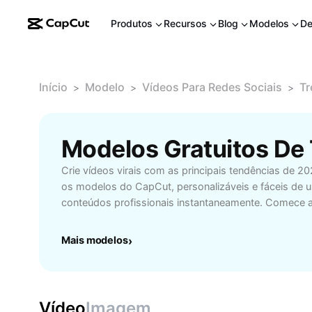
Produtos
Recursos
Blog
Modelos
De
Início
Modelo
Vídeos Para Redes Sociais
Tr
>
>
>
Crie vídeos virais com as principais tendências de
os modelos do CapCut, personalizáveis e fáceis de u
conteúdos profissionais instantaneamente. Comece a c
Mais modelos
›
Vídeo
Imagem