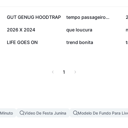
542,5 mil
350,2 mil
GUT GENUG HOODTRAP
tempo passageiro…
2
76 mil
74,4 mil
2026 X 2024
que loucura
n
13,3 mil
13 mil
LIFE GOES ON
trend bonita
t
1
 Minuto
Video De Festa Junina
Modelo De Fundo Para Liv