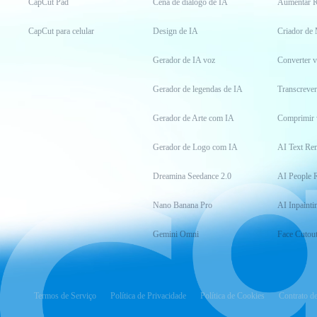
CapCut Pad
Cena de diálogo de IA
Aumentar R
CapCut para celular
Design de IA
Criador de
Gerador de IA voz
Converter 
Gerador de legendas de IA
Transcrever
Gerador de Arte com IA
Comprimir 
Gerador de Logo com IA
AI Text Re
Dreamina Seedance 2.0
AI People 
Nano Banana Pro
AI Inpainti
Gemini Omni
Face Cutou
Termos de Serviço
Política de Privacidade
Política de Cookies
Contrato d