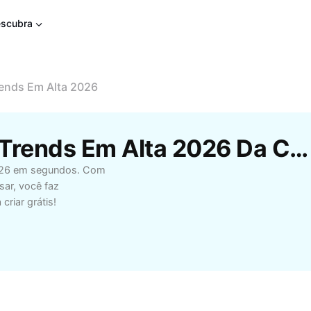
scubra
ends Em Alta 2026
Modelos Gratuitos De Trends Em Alta 2026 Da CapCut
 2026 em segundos. Com
sar, você faz
riar grátis!