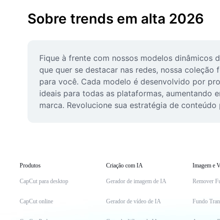
Sobre trends em alta 2026
Fique à frente com nossos modelos dinâmicos de
que quer se destacar nas redes, nossa coleção f
para você. Cada modelo é desenvolvido por profi
ideais para todas as plataformas, aumentando en
marca. Revolucione sua estratégia de conteúdo 
Produtos
Criação com IA
Imagem e V
CapCut para desktop
Gerador de imagem de IA
Remover F
CapCut online
Gerador de vídeo de IA
Fundo Tran