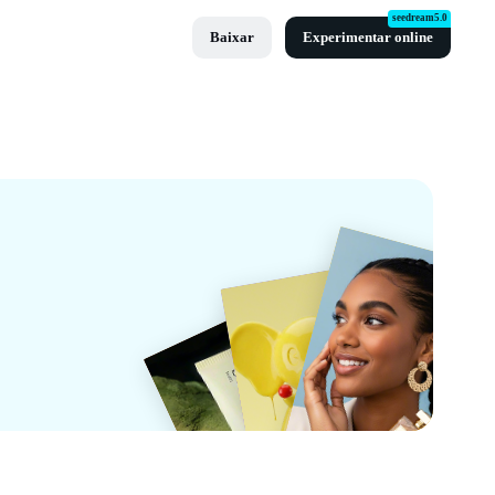
seedream5.0
Baixar
Experimentar online