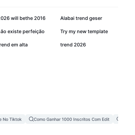
283,1 mil
241,7 mil
026 will bethe 2016
Alabai trend geser
66,6 mil
52,5 mil
ão existe perfeição
Try my new template
5,6 mil
439
rend em alta
trend 2026
e No Tiktok
Como Ganhar 1000 Inscritos Com Edit
Trends