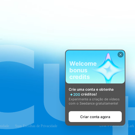
mos de Serviço do CapCut
Welcome
bonus
credits
Crie uma conta e obtenha
créditos!
200
Experimente a criação de vídeos
com o Seedance gratuitamente!
Criar conta agora
Link Products:
nidade
Suas Escolhas de Privacidade
Lark