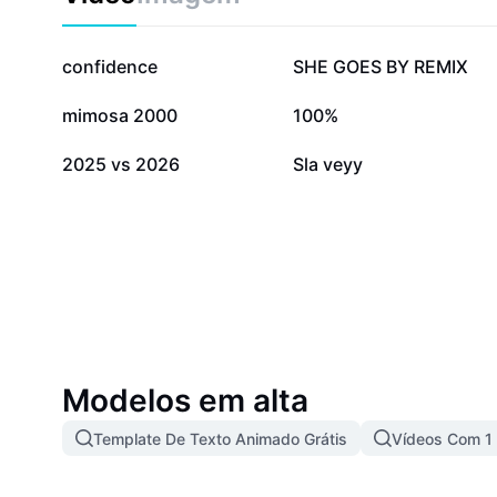
1,1 mi
715,1 mil
confidence
SHE GOES BY REMIX
212 mil
84,9 mil
mimosa 2000
100%
50,7 mil
39,1 mil
2025 vs 2026
Sla veyy
Modelos em alta
Template De Texto Animado Grátis
Vídeos Com 1