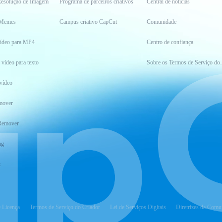
esolução de Imagem
Programa de parceiros criativos
Central de notícias
 Memes
Campus criativo CapCut
Comunidade
vídeo para MP4
Centro de confiança
 vídeo para texto
Sobre os Ter
vídeo
mover
Remover
ng
t
e Licença
Termos de Serviço do Criador
Lei de Serviços Digitais
Diretrizes da Comu