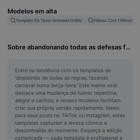
Remover plano de fundo de imagem
Modelos em alta
Mesclar imagens
Template De Texto Animado Grátis
Vídeos Com 1 Minuto
Melhorar Imagem
Redimensionar Imagem
Sobre abandonando todas as defesas fazendo carnaval em terça-feira
Editar Imagem Online
Criador de Memes
Entre na tendência com os templates de 
‘desistindo de todas as regras, fazendo 
AI Text Remover
carnaval numa terça-feira’. Este meme viral 
destaca uma mudança de humor repentina, 
AI People Remover
alegre e caótica, e nossos modelos facilitam 
criar sua própria versão rapidamente. Ideais 
AI Inpainting
para seus posts no TikTok ou Instagram, estes 
Face Cutout
templates capturam a leveza cômica e 
descontraída do momento. Esqueça a edição 
complicada — cada template é profissional e 