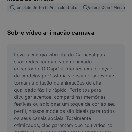
Remover plano de fundo de imagem
Template De Texto Animado Grátis
Vídeos Com 1 Minuto
Mesclar imagens
Melhorar Imagem
Sobre vídeo animação carnaval
Redimensionar Imagem
Editar Imagem Online
Leve a energia vibrante do Carnaval para 
suas redes com um vídeo animado 
Criador de Memes
encantador. O CapCut oferece uma coleção 
de modelos profissionais deslumbrantes que 
AI Text Remover
tornam a criação de animações de alta 
qualidade fácil e rápida. Perfeitos para 
AI People Remover
divulgar eventos, compartilhar memórias 
AI Inpainting
festivas ou adicionar um toque de cor ao seu 
perfil, nossos modelos são ideais para todos 
Face Cutout
os seus canais sociais. Totalmente 
otimizados, eles garantem que seu vídeo se 