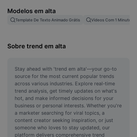
Remover plano de fundo de imagem
Modelos em alta
Mesclar imagens
Template De Texto Animado Grátis
Vídeos Com 1 Minuto
Melhorar Imagem
Redimensionar Imagem
Sobre trend em alta
Editar Imagem Online
Criador de Memes
Stay ahead with 'trend em alta'—your go-to 
source for the most current popular trends 
AI Text Remover
across various industries. Explore real-time 
trend analysis, get timely updates on what's 
AI People Remover
hot, and make informed decisions for your 
business or personal interests. Whether you're 
AI Inpainting
a marketer searching for viral topics, a 
Face Cutout
content creator seeking inspiration, or just 
someone who loves to stay updated, our 
platform delivers comprehensive trend 