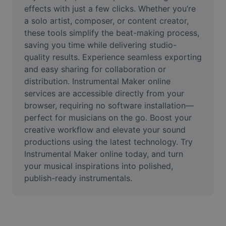
Video
effects with just a few clicks. Whether you’re 
a solo artist, composer, or content creator, 
Videohintergrund entfernen
these tools simplify the beat-making process, 
saving you time while delivering studio-
Qualität verbessern
quality results. Experience seamless exporting 
and easy sharing for collaboration or 
Videoeditor
distribution. Instrumental Maker online 
Video zuschneiden
services are accessible directly from your 
browser, requiring no software installation—
Untertitel zu Videos hinzufügen
perfect for musicians on the go. Boost your 
creative workflow and elevate your sound 
Videokonverter
productions using the latest technology. Try 
Instrumental Maker online today, and turn 
your musical inspirations into polished, 
publish-ready instrumentals.