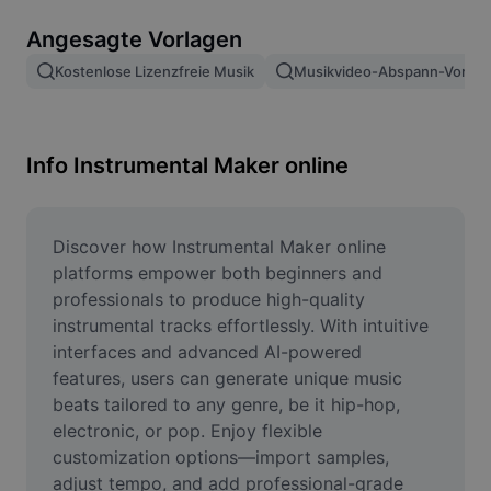
Bildhintergrund entfernen
Angesagte Vorlagen
Bilder zusammenfügen
Kostenlose Lizenzfreie Musik
Musikvideo-Abspann-Vorlag
Bildoptimierung
Bildgröße ändern
Info Instrumental Maker online
Online-Fotoeditor
Meme-Generator
Discover how Instrumental Maker online 
platforms empower both beginners and 
AI Text Remover
professionals to produce high-quality 
instrumental tracks effortlessly. With intuitive 
AI People Remover
interfaces and advanced AI-powered 
features, users can generate unique music 
AI Inpainting
beats tailored to any genre, be it hip-hop, 
Face Cutout
electronic, or pop. Enjoy flexible 
customization options—import samples, 
adjust tempo, and add professional-grade 