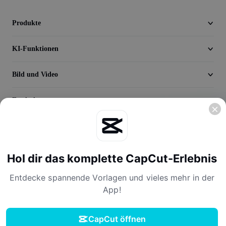
Seedream 5.0
Produkte
KI-Funktionen
Bild und Video
Entdecken
Unternehmen
Hol dir das komplette CapCut-Erlebnis
Entdecke spannende Vorlagen und vieles mehr in der
App!
Nutzungsbedingungen
Datenschutzerklärung
Cookie-Richtlinie
CapCut öffnen
Lizenzvereinbarung
Nutzungsbedingungen für Creator*innen