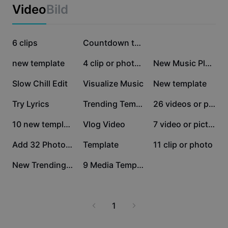
Business-Vorlagen
Video
Bild
Marketing
Vertrauenszentrum
Text und Audio
Lifestyle und Vlogs
230.739
156.123
145.863
Branchenvorlagen
6 clips
Hilfezentrum
Countdown template
Automatische Untertitel
Benutzerdefiniertes Design
79.850
29.636
19.358
new template
4 clip or photo 🇱🇷
New Music Player
Rückblick-Vorlagen
Untertitelvorlagen
Mehr
Newsroom
12.485
12.202
9563
Slow Chill Edit
Visualize Music
New template
Spracherkennung
Über die CapCut-Nutzungsbedingungen
6235
4736
4490
Try Lyrics
Trending Templates
26 videos or photos
Sprachausgabe
Ressourcen
Dreamina Seedance 2.0 Launch
4122
1788
1761
10 new template 2025
Vlog Video
7 video or picture
Anleitungen
Benutzerdefinierte Stimmen
1469
1325
990
Add 32 Photo/ Video
Template
11 clip or photo
Markttrends
Stimme optimieren
445
117
New Trending Templat
9 Media Template
Top-Auswahl
Rauschen reduzieren
Vorlagen für Trends und Tipps
1
Bild
Mehr