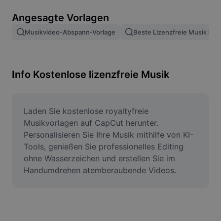
Bildhintergrund entfernen
Angesagte Vorlagen
Bilder zusammenfügen
Musikvideo-Abspann-Vorlage
Beste Lizenzfreie Musik Fü
Bildoptimierung
Bildgröße ändern
Info Kostenlose lizenzfreie Musik
Online-Fotoeditor
Meme-Generator
Laden Sie kostenlose royaltyfreie 
Musikvorlagen auf CapCut herunter. 
AI Text Remover
Personalisieren Sie Ihre Musik mithilfe von KI-
Tools, genießen Sie professionelles Editing 
AI People Remover
ohne Wasserzeichen und erstellen Sie im 
Handumdrehen atemberaubende Videos.
AI Inpainting
Face Cutout