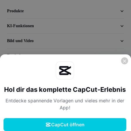
Video
Produkte
Videohintergrund entfernen
KI-Funktionen
Qualität verbessern
Videoeditor
Bild und Video
Video zuschneiden
Entdecken
Untertitel zu Videos hinzufügen
Unternehmen
Videokonverter
Hol dir das komplette CapCut-Erlebnis
Entdecke spannende Vorlagen und vieles mehr in der
App!
Nutzungsbedingungen
Datenschutzerklärung
Cookie-Richtlinie
CapCut öffnen
Lizenzvereinbarung
Nutzungsbedingungen für Creator*innen
Herunterladen