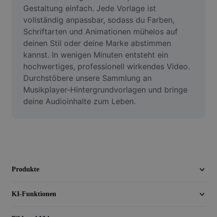
Video
Gestaltung einfach. Jede Vorlage ist 
vollständig anpassbar, sodass du Farben, 
Videohintergrund entfernen
Schriftarten und Animationen mühelos auf 
deinen Stil oder deine Marke abstimmen 
Qualität verbessern
kannst. In wenigen Minuten entsteht ein 
hochwertiges, professionell wirkendes Video. 
Videoeditor
Durchstöbere unsere Sammlung an 
Video zuschneiden
Musikplayer-Hintergrundvorlagen und bringe 
deine Audioinhalte zum Leben.
Untertitel zu Videos hinzufügen
Videokonverter
Produkte
KI-Funktionen