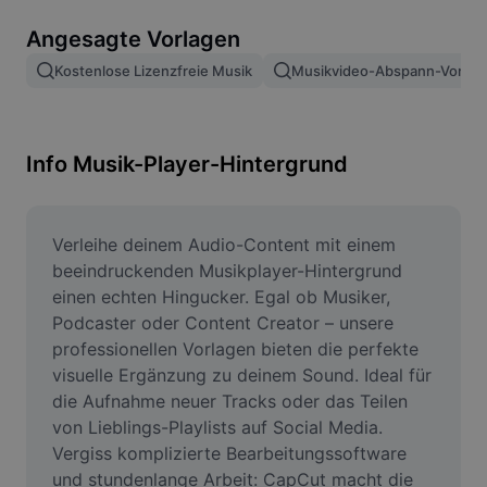
Bildhintergrund entfernen
Angesagte Vorlagen
Bilder zusammenfügen
Kostenlose Lizenzfreie Musik
Musikvideo-Abspann-Vorlag
Bildoptimierung
Bildgröße ändern
Info Musik-Player-Hintergrund
Online-Fotoeditor
Meme-Generator
Verleihe deinem Audio-Content mit einem 
beeindruckenden Musikplayer-Hintergrund 
AI Text Remover
einen echten Hingucker. Egal ob Musiker, 
Podcaster oder Content Creator – unsere 
AI People Remover
professionellen Vorlagen bieten die perfekte 
visuelle Ergänzung zu deinem Sound. Ideal für 
AI Inpainting
die Aufnahme neuer Tracks oder das Teilen 
Face Cutout
von Lieblings-Playlists auf Social Media. 
Vergiss komplizierte Bearbeitungssoftware 
und stundenlange Arbeit: CapCut macht die 