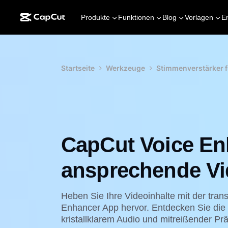
Produkte
Funktionen
Blog
Vorlagen
E
Startseite
Werkzeuge
Stimmenverstärker f
CapCut Voice En
ansprechende Vi
Heben Sie Ihre Videoinhalte mit der tran
Enhancer App hervor. Entdecken Sie die
kristallklarem Audio und mitreißender Prä