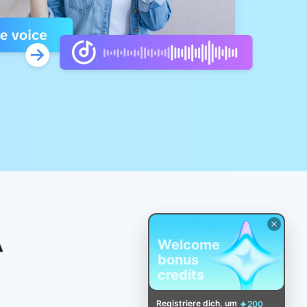
Welcome
bonus
credits
Registriere dich, um
200