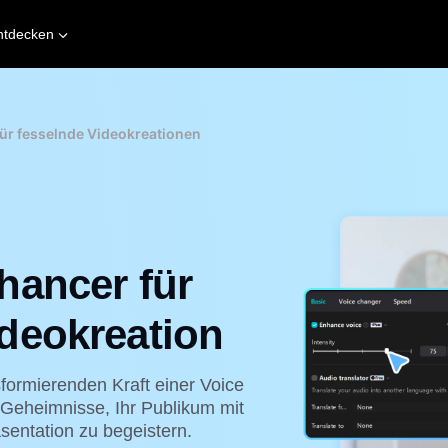
ntdecken
ür fesselnde Videokreationen
hancer für
deokreation
sformierenden Kraft einer Voice
 Geheimnisse, Ihr Publikum mit
sentation zu begeistern.