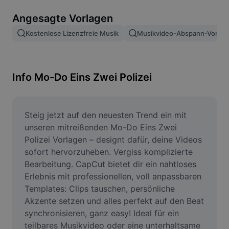
Bildhintergrund entfernen
Angesagte Vorlagen
Bilder zusammenfügen
Kostenlose Lizenzfreie Musik
Musikvideo-Abspann-Vorlag
Bildoptimierung
Bildgröße ändern
Info Mo-Do Eins Zwei Polizei
Online-Fotoeditor
Meme-Generator
Steig jetzt auf den neuesten Trend ein mit 
unseren mitreißenden Mo-Do Eins Zwei 
AI Text Remover
Polizei Vorlagen – designt dafür, deine Videos 
sofort hervorzuheben. Vergiss komplizierte 
AI People Remover
Bearbeitung. CapCut bietet dir ein nahtloses 
Erlebnis mit professionellen, voll anpassbaren 
AI Inpainting
Templates: Clips tauschen, persönliche 
Face Cutout
Akzente setzen und alles perfekt auf den Beat 
synchronisieren, ganz easy! Ideal für ein 
teilbares Musikvideo oder eine unterhaltsame 