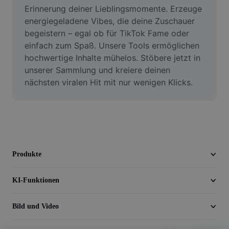
Video
Erinnerung deiner Lieblingsmomente. Erzeuge 
energiegeladene Vibes, die deine Zuschauer 
Videohintergrund entfernen
begeistern – egal ob für TikTok Fame oder 
einfach zum Spaß. Unsere Tools ermöglichen 
Qualität verbessern
hochwertige Inhalte mühelos. Stöbere jetzt in 
unserer Sammlung und kreiere deinen 
Videoeditor
nächsten viralen Hit mit nur wenigen Klicks.
Video zuschneiden
Untertitel zu Videos hinzufügen
Videokonverter
Produkte
KI-Funktionen
Bild und Video