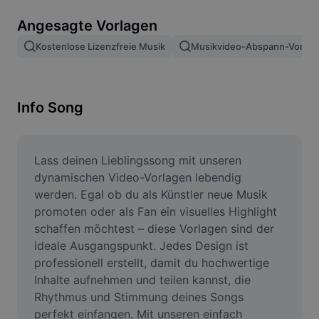
Bildhintergrund entfernen
Angesagte Vorlagen
Bilder zusammenfügen
Kostenlose Lizenzfreie Musik
Musikvideo-Abspann-Vorlag
Bildoptimierung
Bildgröße ändern
Info Song
Online-Fotoeditor
Meme-Generator
Lass deinen Lieblingssong mit unseren 
dynamischen Video-Vorlagen lebendig 
AI Text Remover
werden. Egal ob du als Künstler neue Musik 
promoten oder als Fan ein visuelles Highlight 
AI People Remover
schaffen möchtest – diese Vorlagen sind der 
ideale Ausgangspunkt. Jedes Design ist 
AI Inpainting
professionell erstellt, damit du hochwertige 
Face Cutout
Inhalte aufnehmen und teilen kannst, die 
Rhythmus und Stimmung deines Songs 
perfekt einfangen. Mit unseren einfach 