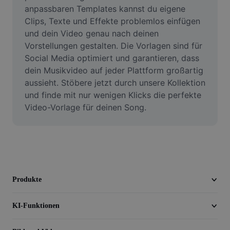
Video
anpassbaren Templates kannst du eigene 
Clips, Texte und Effekte problemlos einfügen 
Videohintergrund entfernen
und dein Video genau nach deinen 
Vorstellungen gestalten. Die Vorlagen sind für 
Qualität verbessern
Social Media optimiert und garantieren, dass 
dein Musikvideo auf jeder Plattform großartig 
Videoeditor
aussieht. Stöbere jetzt durch unsere Kollektion 
Video zuschneiden
und finde mit nur wenigen Klicks die perfekte 
Video-Vorlage für deinen Song.
Untertitel zu Videos hinzufügen
Videokonverter
Produkte
KI-Funktionen