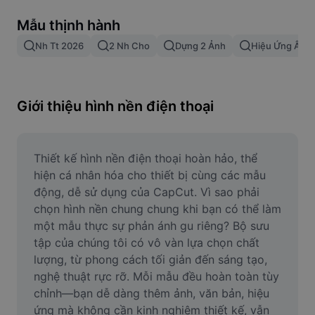
Xóa nền trong hình ảnh
Mẫu thịnh hành
Gộp hình ảnh
Nh Tt 2026
2 Nh Cho
Dựng 2 Ảnh
Hiệu Ứng Âm 
Công cụ nâng cấp hình ảnh
Điều chỉnh kích thước hình ảnh
Giới thiệu hình nền điện thoại
Trình chỉnh sửa ảnh trực tuyến
Công cụ tạo meme
Thiết kế hình nền điện thoại hoàn hảo, thể 
hiện cá nhân hóa cho thiết bị cùng các mẫu 
AI Text Remover
động, dễ sử dụng của CapCut. Vì sao phải 
chọn hình nền chung chung khi bạn có thể làm 
AI People Remover
một mẫu thực sự phản ánh gu riêng? Bộ sưu 
tập của chúng tôi có vô vàn lựa chọn chất 
AI Inpainting
lượng, từ phong cách tối giản đến sáng tạo, 
Face Cutout
nghệ thuật rực rỡ. Mỗi mẫu đều hoàn toàn tùy 
chỉnh—bạn dễ dàng thêm ảnh, văn bản, hiệu 
ứng mà không cần kinh nghiệm thiết kế, vẫn 