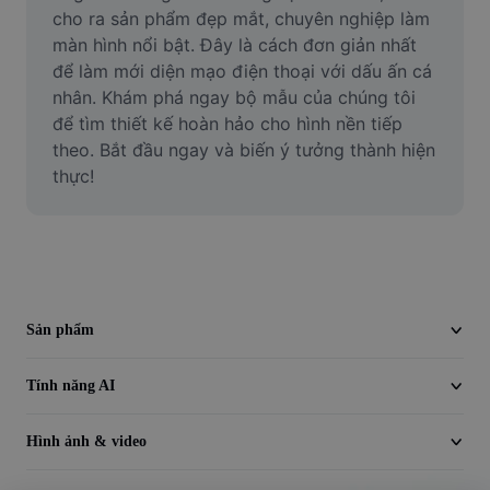
Video
cho ra sản phẩm đẹp mắt, chuyên nghiệp làm 
màn hình nổi bật. Đây là cách đơn giản nhất 
Xóa nền trong video
để làm mới diện mạo điện thoại với dấu ấn cá 
nhân. Khám phá ngay bộ mẫu của chúng tôi 
Nâng cao chất lượng
để tìm thiết kế hoàn hảo cho hình nền tiếp 
theo. Bắt đầu ngay và biến ý tưởng thành hiện 
Trình chỉnh sửa video
thực!
Cắt video
Thêm phụ đề vào video
Trình chuyển đổi video
Sản phẩm
Tính năng AI
Hình ảnh & video