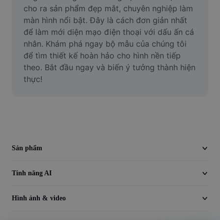
Video
cho ra sản phẩm đẹp mắt, chuyên nghiệp làm 
màn hình nổi bật. Đây là cách đơn giản nhất 
Xóa nền trong video
để làm mới diện mạo điện thoại với dấu ấn cá 
nhân. Khám phá ngay bộ mẫu của chúng tôi 
Nâng cao chất lượng
để tìm thiết kế hoàn hảo cho hình nền tiếp 
theo. Bắt đầu ngay và biến ý tưởng thành hiện 
Trình chỉnh sửa video
thực!
Cắt video
Thêm phụ đề vào video
Trình chuyển đổi video
Sản phẩm
Tính năng AI
Hình ảnh & video