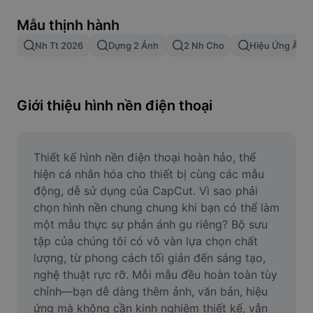
Xóa nền trong hình ảnh
Mẫu thịnh hành
Gộp hình ảnh
Nh Tt 2026
Dựng 2 Ảnh
2 Nh Cho
Hiệu Ứng Âm 
Công cụ nâng cấp hình ảnh
Điều chỉnh kích thước hình ảnh
Giới thiệu hình nền điện thoại
Trình chỉnh sửa ảnh trực tuyến
Công cụ tạo meme
Thiết kế hình nền điện thoại hoàn hảo, thể 
hiện cá nhân hóa cho thiết bị cùng các mẫu 
AI Text Remover
động, dễ sử dụng của CapCut. Vì sao phải 
chọn hình nền chung chung khi bạn có thể làm 
AI People Remover
một mẫu thực sự phản ánh gu riêng? Bộ sưu 
tập của chúng tôi có vô vàn lựa chọn chất 
AI Inpainting
lượng, từ phong cách tối giản đến sáng tạo, 
Face Cutout
nghệ thuật rực rỡ. Mỗi mẫu đều hoàn toàn tùy 
chỉnh—bạn dễ dàng thêm ảnh, văn bản, hiệu 
ứng mà không cần kinh nghiệm thiết kế, vẫn 