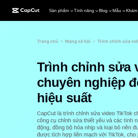
Sản phẩm
Tính năng
Blog
Mẫu
Khám
Trang chủ
Mạng xã hội
Trình chỉnh sửa vi
Trình chỉnh sửa 
chuyên nghiệp đ
hiệu suất
CapCut là trình chỉnh sửa video TikTok c
công cụ chỉnh sửa thiết yếu và các tính
động, đồng bộ hóa nhịp và loại bỏ nền đ
được tích hợp liền mạch với TikTok, cho 