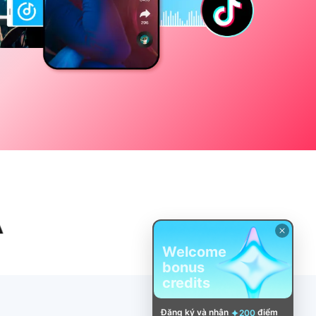
Welcome
bonus
credits
Đăng ký và nhận
điểm
200