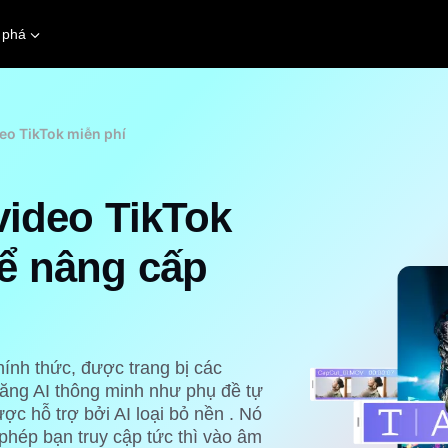
 phá
deo TikTok miễn phí
video TikTok
ể nâng cấp
hính thức, được trang bị các
 năng AI thông minh như phụ đề tự
ược hỗ trợ bởi AI
loại bỏ nền
. Nó
phép bạn truy cập tức thì vào âm