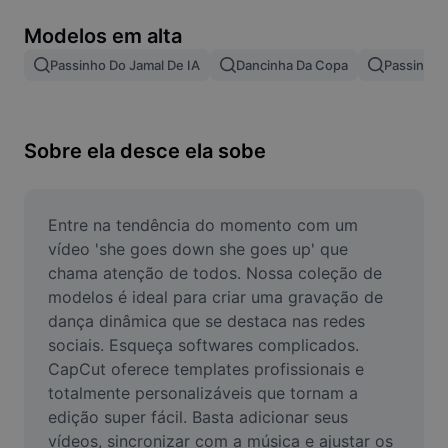
Remover plano de fundo de imagem
Modelos em alta
Mesclar imagens
Passinho Do Jamal De IA
Dancinha Da Copa
Passinho 
Melhorar Imagem
Redimensionar Imagem
Sobre ela desce ela sobe
Editar Imagem Online
Criador de Memes
Entre na tendência do momento com um 
vídeo 'she goes down she goes up' que 
AI Text Remover
chama atenção de todos. Nossa coleção de 
modelos é ideal para criar uma gravação de 
AI People Remover
dança dinâmica que se destaca nas redes 
sociais. Esqueça softwares complicados. 
AI Inpainting
CapCut oferece templates profissionais e 
Face Cutout
totalmente personalizáveis que tornam a 
edição super fácil. Basta adicionar seus 
vídeos, sincronizar com a música e ajustar os 