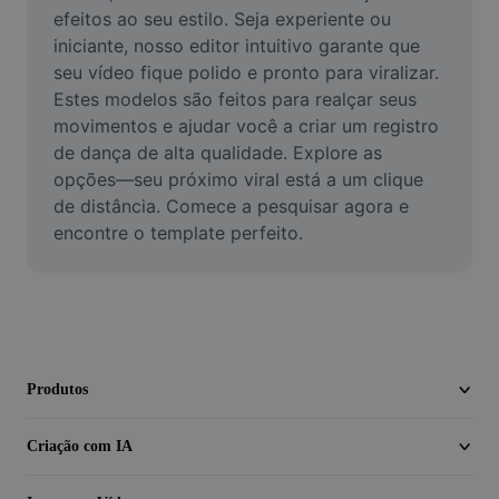
Vídeo
efeitos ao seu estilo. Seja experiente ou 
iniciante, nosso editor intuitivo garante que 
Remover plano de fundo de vídeo
seu vídeo fique polido e pronto para viralizar. 
Estes modelos são feitos para realçar seus 
Aprimorar qualidade
movimentos e ajudar você a criar um registro 
de dança de alta qualidade. Explore as 
Editor de Video
opções—seu próximo viral está a um clique 
Cortar Vídeo
de distância. Comece a pesquisar agora e 
encontre o template perfeito.
Adicionar Legendas ao Vídeo
Converter Video
Produtos
Criação com IA