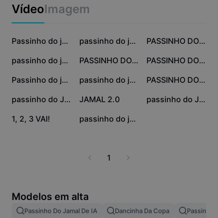
Modelos para negócios
Vídeo
Imagem
Marketing
Centro de confiança
Texto e Áudio
Estilo de vida e vlogs
129,3 mil
112,6 mil
74,5 mil
Modelos para setores
Central de ajuda
Passinho do jamal
passinho do jamal
PASSINHO DO JAMAL
Legendas automáticas
Design personalizado
45,4 mil
42 mil
16,9 mil
passinho do jamal
PASSINHO DO JAMAL 🔥
PASSINHO DO JAMAL
Modelos de retrospectiva
Modelos de legenda
Mais
Central de notícias
14,2 mil
13,7 mil
8,6 mil
Passinho do jamal
passinho do jamal
PASSINHO DO JAMAL
Reconhecimento de fala
Sobre os Termos de Serviço do CapCut
3,5 mil
3,3 mil
1,6 mil
passinho do Jamal
JAMAL 2.0
passinho do Jamal
Texto em fala
Recursos
Dreamina Seedance 2.0 Launch
767
305
1, 2, 3 VAI!
passinho do jamal
Guias práticos
Vozes personalizadas
Tendências do mercado
Aprimorar voz
1
Principais escolhas
Redução de ruído
Tendências e dicas de modelos
Modelos em alta
Imagem
Passinho Do Jamal De IA
Dancinha Da Copa
Passinho 
Mais