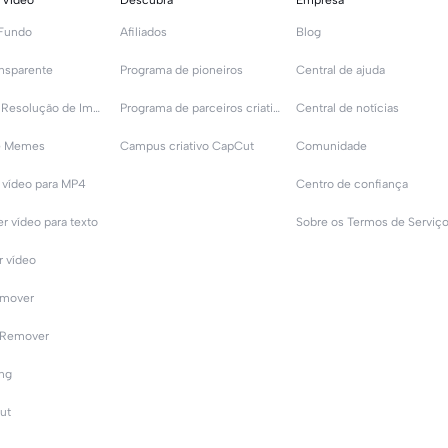
 Vídeo
Descubra
Empresa
Fundo
Afiliados
Blog
nsparente
Programa de pioneiros
Central de ajuda
Aumentar Resolução de Imagem
Programa de parceiros criativos
Central de notícias
de Memes
Campus criativo CapCut
Comunidade
 vídeo para MP4
Centro de confiança
r vídeo para texto
 vídeo
emover
 Remover
ing
ut