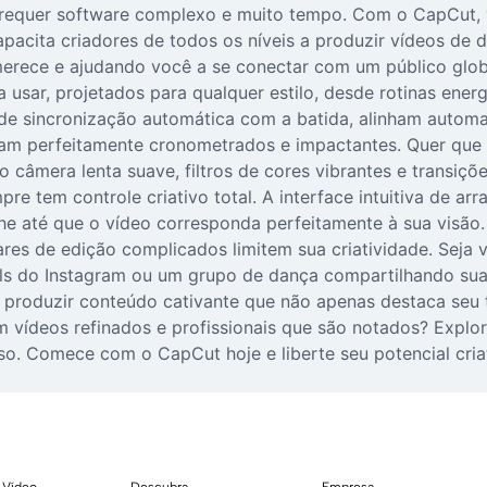
e requer software complexo e muito tempo. Com o CapCut, 
pacita criadores de todos os níveis a produzir vídeos de
erece e ajudando você a se conectar com um público globa
usar, projetados para qualquer estilo, desde rotinas ener
 de sincronização automática com a batida, alinham autom
eçam perfeitamente cronometrados e impactantes. Quer qu
o câmera lenta suave, filtros de cores vibrantes e transi
 tem controle criativo total. A interface intuitiva de arra
lhe até que o vídeo corresponda perfeitamente à sua visã
ares de edição complicados limitem sua criatividade. Seja
ls do Instagram ou um grupo de dança compartilhando sua
á produzir conteúdo cativante que não apenas destaca seu
 vídeos refinados e profissionais que são notados? Explo
so. Comece com o CapCut hoje e liberte seu potencial cria