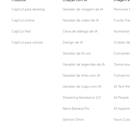
Produtos
Criação com IA
Imagem e
CapCut para desktop
Gerador de imagem de IA
Remover 
CapCut online
Gerador de vídeo de IA
Fundo Tra
CapCut Pad
Cena de diálogo de IA
CapCut para celular
Design de IA
Criador 
Gerador de IA voz
Converter
Gerador de legendas de IA
Transcreve
Gerador de Arte com IA
Comprimir
Gerador de Logo com IA
AI Text R
Dreamina Seedance 2.0
AI People
Nano Banana Pro
AI Inpaint
Gemini Omni
Face Cuto