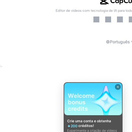
Editor de vídeos com tecnologia de IA para tod
Português
Sobre os Termos de Serviço do CapCut
Welcome
bonus
credits
Crie uma conta e obtenha
créditos!
200
Experimente a criação de vídeos