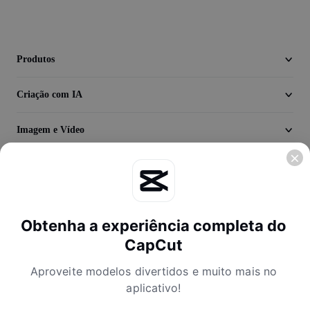
Vídeo
Remover plano de fundo de vídeo
Produtos
Aprimorar qualidade
Criação com IA
Editor de Video
Cortar Vídeo
Imagem e Vídeo
Adicionar Legendas ao Vídeo
Descubra
Converter Video
Empresa
Obtenha a experiência completa do
CapCut
Aproveite modelos divertidos e muito mais no
aplicativo!