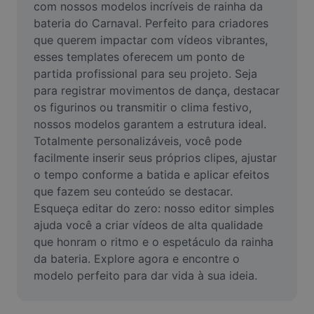
com nossos modelos incríveis de rainha da 
Remover plano de fundo de imagem
bateria do Carnaval. Perfeito para criadores 
Mesclar imagens
que querem impactar com vídeos vibrantes, 
esses templates oferecem um ponto de 
Melhorar Imagem
partida profissional para seu projeto. Seja 
para registrar movimentos de dança, destacar 
Redimensionar Imagem
os figurinos ou transmitir o clima festivo, 
nossos modelos garantem a estrutura ideal. 
Editar Imagem Online
Totalmente personalizáveis, você pode 
Criador de Memes
facilmente inserir seus próprios clipes, ajustar 
o tempo conforme a batida e aplicar efeitos 
AI Text Remover
que fazem seu conteúdo se destacar. 
Esqueça editar do zero: nosso editor simples 
AI People Remover
ajuda você a criar vídeos de alta qualidade 
que honram o ritmo e o espetáculo da rainha 
AI Inpainting
da bateria. Explore agora e encontre o 
Face Cutout
modelo perfeito para dar vida à sua ideia.