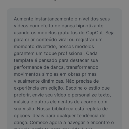
Remover plano de fundo de imagem
Mesclar imagens
Aumente instantaneamente o nível dos seus 
vídeos com efeito de dança hipnotizante 
Melhorar Imagem
usando os modelos gratuitos do CapCut. Seja 
para criar conteúdo viral ou registrar um 
Redimensionar Imagem
momento divertido, nossos modelos 
Editar Imagem Online
garantem um toque profissional. Cada 
template é pensado para destacar sua 
Criador de Memes
performance de dança, transformando 
movimentos simples em obras primas 
AI Text Remover
visualmente dinâmicas. Não precisa de 
experiência em edição. Escolha o estilo que 
AI People Remover
preferir, envie seu vídeo e personalize texto, 
AI Inpainting
música e outros elementos de acordo com 
sua visão. Nossa biblioteca está repleta de 
Face Cutout
opções ideais para qualquer tendência de 
dança. Comece agora a navegar e encontre o 