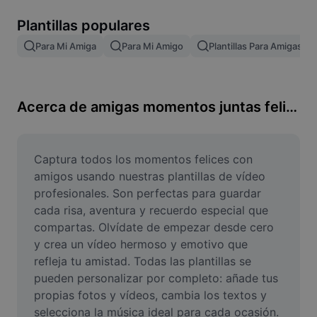
Remove image BG
Plantillas populares
Image merge
Para Mi Amiga
Para Mi Amigo
Plantillas Para Amigas
Image Enhancer
Resize Image
Acerca de amigas momentos juntas felices
Online Photo Editor
Meme Generator
Captura todos los momentos felices con 
amigos usando nuestras plantillas de vídeo 
AI Text Remover
profesionales. Son perfectas para guardar 
cada risa, aventura y recuerdo especial que 
AI People Remover
compartas. Olvídate de empezar desde cero 
y crea un vídeo hermoso y emotivo que 
AI Inpainting
refleja tu amistad. Todas las plantillas se 
Face Cutout
pueden personalizar por completo: añade tus 
propias fotos y vídeos, cambia los textos y 
selecciona la música ideal para cada ocasión. 