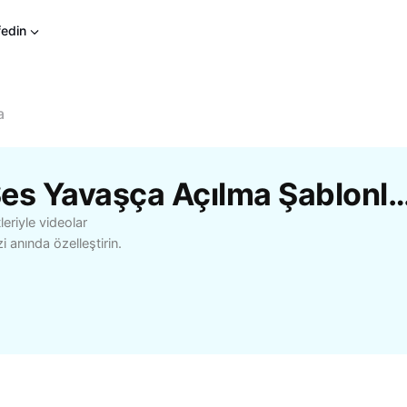
fedin
a
CapCut'Tan Ücretsiz Ses Yavaşça Açılma
eriyle videolar
i anında özelleştirin.