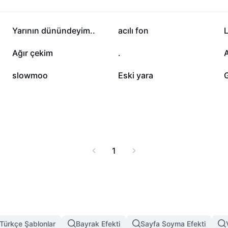
19,2 B
8,5 B
Yarının dünündeyim..
acılı fon
L
1,3 B
1,1 B
Ağır çekim
.
A
553
440
slowmoo
Eski yara
G
1
Türkçe Şablonlar
Bayrak Efekti
Sayfa Soyma Efekti