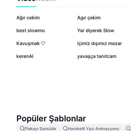
205,4 B
48 B
Ağır cekim
Agır çekim
2,8 B
2 B
best slowmo
Yar diyerek Slow
782
642
Kavuşmak 🤍
içimiz dışımız mezar
23
6
kerenAI
yavaşça tanıtcam
Popüler Şablonlar
Plakayı Sansürle
Hareketli Yazı Animasyonu