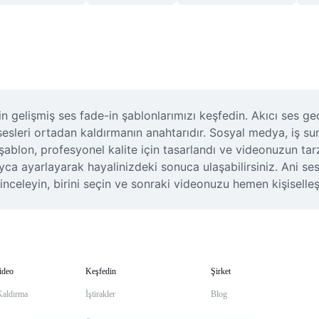
elişmiş ses fade-in şablonlarımızı keşfedin. Akıcı ses geçişle
sesleri ortadan kaldırmanın anahtarıdır. Sosyal medya, iş sunum
r şablon, profesyonel kalite için tasarlandı ve videonuzun t
ca ayarlayarak hayalinizdeki sonuca ulaşabilirsiniz. Ani ses b
nceleyin, birini seçin ve sonraki videonuzu hemen kişiselleşt
ideo
Keşfedin
Şirket
Kaldırma
İştirakler
Blog