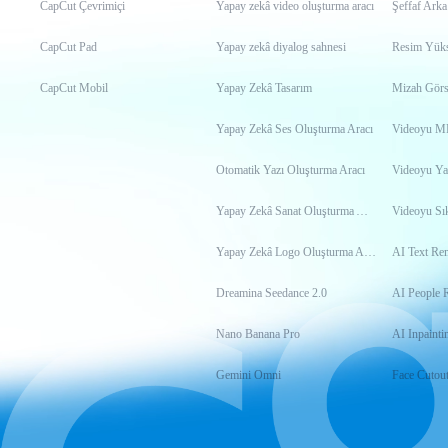
CapCut Çevrimiçi
Yapay zekâ video oluşturma aracı
Şeffaf Arka
CapCut Pad
Yapay zekâ diyalog sahnesi
Resim Yükse
CapCut Mobil
Yapay Zekâ Tasarım
Mizah Görs
Yapay Zekâ Ses Oluşturma Aracı
Otomatik Yazı Oluşturma Aracı
Videoyu Ya
Yapay Zekâ Sanat Oluşturma Aracı
Videoyu Sık
Yapay Zekâ Logo Oluşturma Aracı
AI Text Re
Dreamina Seedance 2.0
AI People 
Nano Banana Pro
AI Inpainti
Gemini Omni
Face Cutou