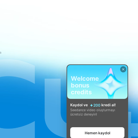
a
Welcome
bonus
credits
Kaydol ve
kredi al!
200
Seedance video oluşturmayı
ücretsiz deneyin!
Hemen kaydol