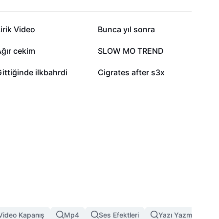
3,3 B
3,1 B
irik Video
Bunca yıl sonra
1 B
919
ğır cekim
SLOW MO TREND
325
73
ittiğinde ilkbahrdi
Cigrates after s3x
Video Kapanış
Mp4
Ses Efektleri
Yazı Yazma Efekti