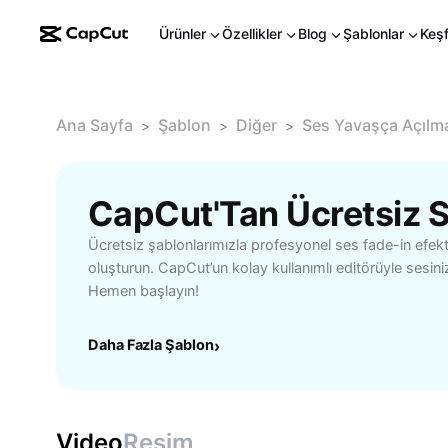
Ürünler
Özellikler
Blog
Şablonlar
Keş
Ana Sayfa
Şablon
Diğer
Ses Yavaşça Açılm
>
>
>
Ücretsiz şablonlarımızla profesyonel ses fade-in efektl
oluşturun. CapCut’un kolay kullanımlı editörüyle sesiniz
Hemen başlayın!
Daha Fazla Şablon
›
Video
Resim