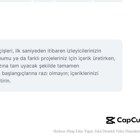
ri, ilk saniyeden itibaren izleyicilerinizin 
u ya da farklı projeleriniz için içerik üretirken, 
arzına tam uyacak şekilde tamamen 
aşlangıçlarına razı olmayın; içeriklerinizi 
irin.
Herkese Hitap Eden Yapay Zekâ Destekli Video Düzenleyi