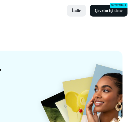
seedream5.0
İndir
Çevrim içi dene
 Şablonları