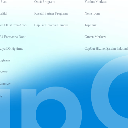
 Plan
Öncü Programı
Yardım Merkezi
ltici
Kreatif Partner Programı
Newsroom
eli Oluşturma Aracı
CapCut Creative Campus
Topluluk
Videoyu MP4 Formatına Dönüştürme
Güven Merkezi
zıya Dönüştürme
CapCut Hizmet Şartları hakkınd
ıştırma
mover
Remover
ng
t