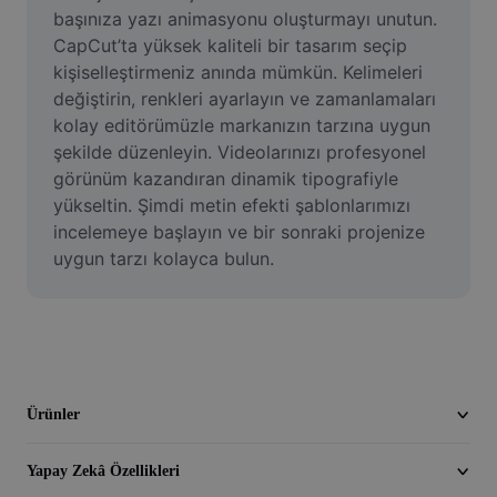
Video
başınıza yazı animasyonu oluşturmayı unutun. 
CapCut’ta yüksek kaliteli bir tasarım seçip 
Video arka planını kaldırma
kişiselleştirmeniz anında mümkün. Kelimeleri 
değiştirin, renkleri ayarlayın ve zamanlamaları 
Kaliteyi artır
kolay editörümüzle markanızın tarzına uygun 
şekilde düzenleyin. Videolarınızı profesyonel 
Video Düzenleyici
görünüm kazandıran dinamik tipografiyle 
Videoyu Kesme
yükseltin. Şimdi metin efekti şablonlarımızı 
incelemeye başlayın ve bir sonraki projenize 
Videoya Yazı Ekleme
uygun tarzı kolayca bulun.
Video Dönüştürücü
Ürünler
Yapay Zekâ Özellikleri