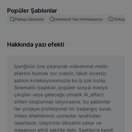
Resim arka planını kaldırma
Popüler Şablonlar
Resim birleştirme
Plakayı Sansürle
Hareketli Yazı Animasyonu
Türkçe Şab
Resim İyileştirme Aracı
Resmi Yeniden Boyutlandırma
Hakkında yazı efekti
Çevrimiçi Fotoğraf Düzenleyici
Mizah Görseli Oluşturucu
İçeriğinizi öne çıkaracak mükemmel metin 
efektini bulmak zor olabilir, fakat ücretsiz 
AI Text Remover
şablon koleksiyonumuzla bu iş çok kolay. 
Sinematik başlıklar, popüler sosyal medya 
AI People Remover
çıkışları veya geleceğe yönelik AI_effect 
stilleri oluşturmak istiyorsanız, bu şablonlar 
AI Inpainting
her projeye profesyonel bir başlangıç sunar. 
Face Cutout
Video efektlerimiz uzmanlar tarafından 
tasarlandı; izleyicinin dikkatini çeker ve 
mesajınızı etkili şekilde iletir. Saatlerce kendi 