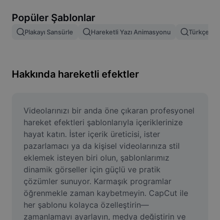
Resim arka planını kaldırma
Popüler Şablonlar
Resim birleştirme
Plakayı Sansürle
Hareketli Yazı Animasyonu
Türkçe Şab
Resim İyileştirme Aracı
Resmi Yeniden Boyutlandırma
Hakkında hareketli efektler
Çevrimiçi Fotoğraf Düzenleyici
Mizah Görseli Oluşturucu
Videolarınızı bir anda öne çıkaran profesyonel 
hareket efektleri şablonlarıyla içeriklerinize 
AI Text Remover
hayat katın. İster içerik üreticisi, ister 
pazarlamacı ya da kişisel videolarınıza stil 
AI People Remover
eklemek isteyen biri olun, şablonlarımız 
dinamik görseller için güçlü ve pratik 
AI Inpainting
çözümler sunuyor. Karmaşık programlar 
Face Cutout
öğrenmekle zaman kaybetmeyin. CapCut ile 
her şablonu kolayca özelleştirin—
zamanlamayı ayarlayın, medya değiştirin ve 