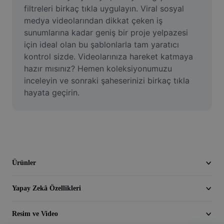
Video
filtreleri birkaç tıkla uygulayın. Viral sosyal 
medya videolarından dikkat çeken iş 
Video arka planını kaldırma
sunumlarına kadar geniş bir proje yelpazesi 
için ideal olan bu şablonlarla tam yaratıcı 
Kaliteyi artır
kontrol sizde. Videolarınıza hareket katmaya 
hazır mısınız? Hemen koleksiyonumuzu 
Video Düzenleyici
inceleyin ve sonraki şaheserinizi birkaç tıkla 
Videoyu Kesme
hayata geçirin.
Videoya Yazı Ekleme
Video Dönüştürücü
Ürünler
Yapay Zekâ Özellikleri
Resim ve Video