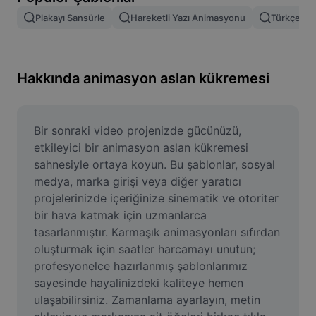
Resim arka planını kaldırma
Plakayı Sansürle
Hareketli Yazı Animasyonu
Türkçe Şab
Resim birleştirme
Resim İyileştirme Aracı
Hakkında animasyon aslan kükremesi
Resmi Yeniden Boyutlandırma
Çevrimiçi Fotoğraf Düzenleyici
Bir sonraki video projenizde gücünüzü, 
etkileyici bir animasyon aslan kükremesi 
Mizah Görseli Oluşturucu
sahnesiyle ortaya koyun. Bu şablonlar, sosyal 
medya, marka girişi veya diğer yaratıcı 
AI Text Remover
projelerinizde içeriğinize sinematik ve otoriter 
bir hava katmak için uzmanlarca 
AI People Remover
tasarlanmıştır. Karmaşık animasyonları sıfırdan 
AI Inpainting
oluşturmak için saatler harcamayı unutun; 
profesyonelce hazırlanmış şablonlarımız 
Face Cutout
sayesinde hayalinizdeki kaliteye hemen 
ulaşabilirsiniz. Zamanlama ayarlayın, metin 