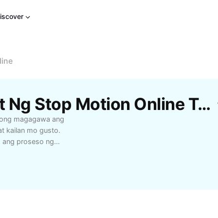
iscover
line
Libreng Mga Pang-Edit Ng Stop Motion Online Template Mula Sa CapCut
 mong magagawa ang
t kailan mo gusto.
s ang proseso ng
ing gamitin na tool
, at pagdagdag ng
uhan, estudyante,
g creative na visual
ftware—mas mapapadali
ubukan ngayon at gawing