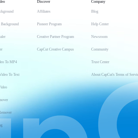
deo
Discover
Company
ckground
Affiliates
Blog
t Background
Pioneer Program
Help Center
aler
Creative Partner Program
Newsroom
er
CapCut Creative Campus
Community
deo To MP4
Trust Center
Video To Text
About CapCut's Terms of Servi
Video
mover
Remover
ng
t