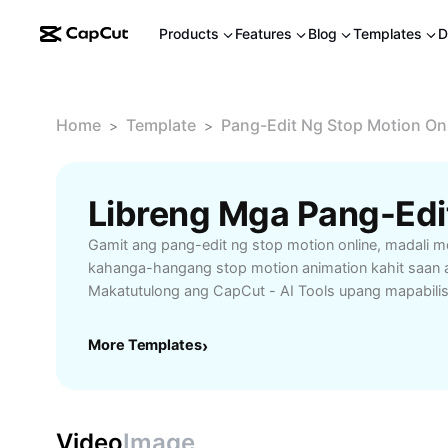
Products
Features
Blog
Templates
D
Home
Template
Pang-Edit Ng Stop Motion On
>
>
Gamit ang pang-edit ng stop motion online, madali
kahanga-hangang stop motion animation kahit saan a
Makatutulong ang CapCut - AI Tools upang mapabili
paglikha ng iyong stop motion videos. May mga madal
para sa pag-capture ng frames, pag-aayos ng timing
More Templates
›
musika o sound effects. Perfect ito para sa mga bag
content creator, at propesyonal na gustong gumawa n
stories. Hindi mo na kailangan ng komplikadong so
ang iyong workflow gamit ang isang online editor. S
Video
Image