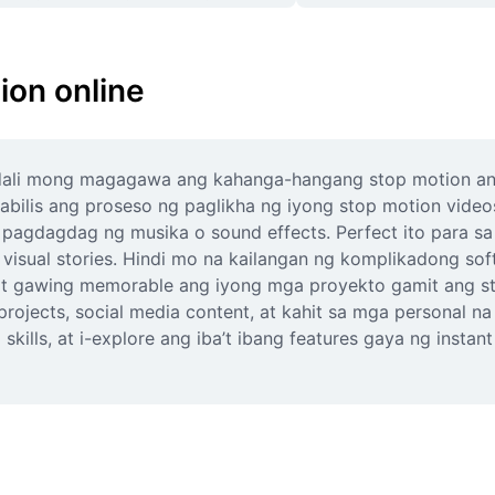
ion online
dali mong magagawa ang kahanga-hangang stop motion anima
ilis ang proseso ng paglikha ng iyong stop motion videos
pagdagdag ng musika o sound effects. Perfect ito para sa 
visual stories. Hindi mo na kailangan ng komplikadong s
t gawing memorable ang iyong mga proyekto gamit ang stop 
 projects, social media content, at kahit sa mga personal na
kills, at i-explore ang iba’t ibang features gaya ng instan