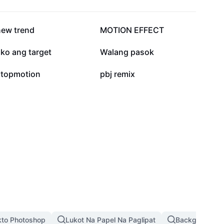
134.7K
36.8K
new trend
MOTION EFFECT
12.5K
8.2K
ko ang target
Walang pasok
277
204
stopmotion
pbj remix
kto Photoshop
Lukot Na Papel Na Paglipat
Background Pi