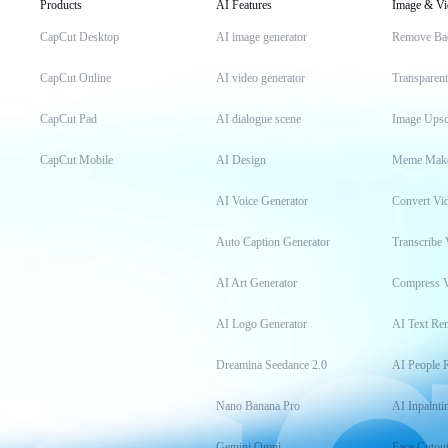
Products
AI Features
Image & Vi
CapCut Desktop
AI image generator
Remove Ba
CapCut Online
AI video generator
Transparen
CapCut Pad
AI dialogue scene
Image Upsc
CapCut Mobile
AI Design
Meme Mak
AI Voice Generator
Convert Vi
Auto Caption Generator
Transcribe 
AI Art Generator
Compress 
AI Logo Generator
AI Text Re
Dreamina Seedance 2.0
AI People 
Nano Banana Pro
AI Inpainti
Gemini Omni
Face Cutou