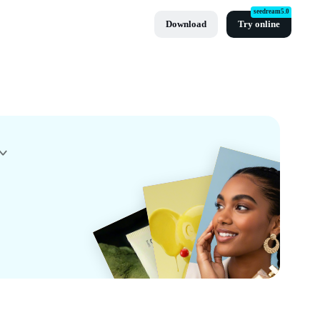
seedream5.0
Download
Try online