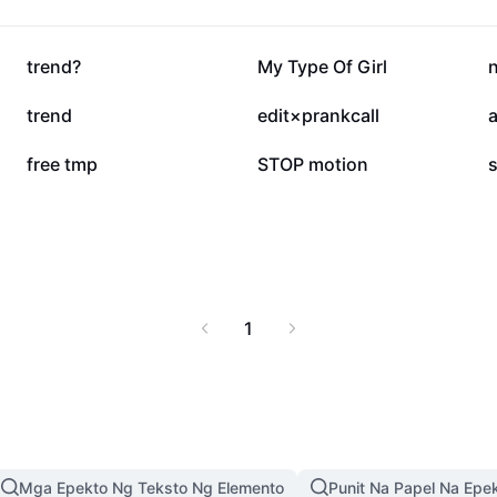
tion editor na mabilis,
ducational projects,
deo diaries. Damhin ang
332.8K
146K
trend?
My Type Of Girl
ng technical skills, at
ring at cloud storage
27.2K
26.7K
trend
edit×prankcall
a
3K
1.9K
free tmp
STOP motion
1
Mga Epekto Ng Teksto Ng Elemento
Punit Na Papel Na Epe