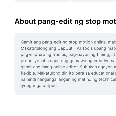
About pang-edit ng stop mot
Gamit ang pang-edit ng stop motion online, ma
Makatutulong ang CapCut - AI Tools upang mapab
pag-capture ng frames, pag-aayos ng timing, at 
propesyonal na gustong gumawa ng creative na 
gamit ang isang online editor. Subukan ngayon a
flexible. Makatulong din ito para sa educational
na hindi nangangailangan ng matinding technical s
iyong mga output.