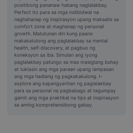
Video
positibong pananaw habang naglalakbay. 
Perfect ito para sa mga indibidwal na 
Remove video BG
naghahanap ng inspirasyon upang makaalis sa 
comfort zone at maghanap ng personal 
Enhance quality
growth. Matutunan din kung paano 
makakatulong ang paglalakbay sa mental 
Video Editor
health, self-discovery, at pagbuo ng 
Trim Video
koneksyon sa iba. Simulan ang iyong 
paglalakbay patungo sa mas masiglang buhay 
Add Subtitles To Video
at tuklasin ang mga paraan upang lampasan 
ang mga hadlang ng pagkakakulong. I-
Video Converter
explore ang kapangyarihan ng paglalakbay 
para sa personal na pagbabago at tagumpay 
gamit ang mga praktikal na tips at inspirasyon 
sa aming komprehensibong gabay.