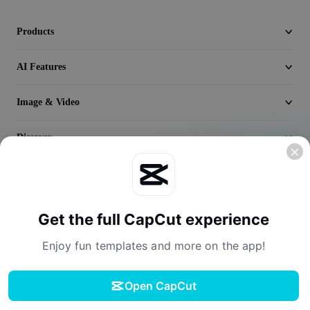
Seedream 5.0
Products
AI Features
Image & Video
Discover
Company
Get the full CapCut experience
Enjoy fun templates and more on the app!
Open CapCut
Terms of Service
Privacy Policy
Cookies Policy
License Agreement
Download
Creator Terms of Service
Digital Services Act
Community Guidelines