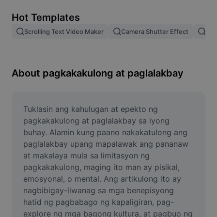
Remove image BG
Hot Templates
Image merge
Scrolling Text Video Maker
Camera Shutter Effect
Pam
Image Enhancer
Resize Image
About pagkakakulong at paglalakbay
Online Photo Editor
Meme Generator
Tuklasin ang kahulugan at epekto ng 
pagkakakulong at paglalakbay sa iyong 
AI Text Remover
buhay. Alamin kung paano nakakatulong ang 
paglalakbay upang mapalawak ang pananaw 
AI People Remover
at makalaya mula sa limitasyon ng 
pagkakakulong, maging ito man ay pisikal, 
AI Inpainting
emosyonal, o mental. Ang artikulong ito ay 
Face Cutout
nagbibigay-liwanag sa mga benepisyong 
hatid ng pagbabago ng kapaligiran, pag-
explore ng mga bagong kultura, at pagbuo ng 