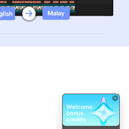
Welcome
bonus
credits