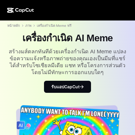
หน้าหลัก
ภาพ
เครื่องกำเนิด Meme ฟรี
การสร้างผลงานด้วย AI
ฟีเจอร์
เกี่ยวกับ
CapCut บนเดสก์ท็อป
แม่แบบโซเชียลมีเดีย
เครื่องกำเนิด AI Meme
การดีไซน์ด้วย AI
เครื่องมือ AI
ชุมชน
CapCut ออนไลน์
แม่แบบเทศกาลวันหยุด
สร้างมส์ตลกทันทีด้วยเครื่องกำเนิด AI Meme แปลง
สตูดิโอวิดีโอ
เครื่องมือสร้างและแก้ไขวิดีโอ
CapCut Pad
ข้อความแจ้งหรือภาพถ่ายของคุณเองเป็นมีมที่แชร์
อื่นๆ
โครงการริเริ่ม
ได้สำหรับโซเชียลมีเดีย แชท หรือโครงการส่วนตัว
ตัวสร้างวิดีโอ AI
เครื่องมือสร้างและแก้ไขรูปภาพ
CapCut บนมือถือ
โดยไม่มีทักษะการออกแบบใดๆ
พันธมิตร
เครื่องมือสร้างรูปภาพ AI
เครื่องมือสร้างและแก้ไขเสียงพูด
Dreamina AI
แม่แบบปฏิทิน
รับแอปCapCut
โปรแกรมไพโอเนียร์
เครื่องมือปรับปรุงรูปภาพ AI
อื่นๆ
Pippit AI
แม่แบบวันครบรอบ
โปรแกรมพันธมิตรเพื่อการสร้างสรรค์
Dreamina Seedance 2.5
โปรแกรม CapCut Creative Campus
กรณีการใช้งาน
Nano Banana Pro
แม่แบบเอฟเฟกต์
โซเชียลมีเดีย
Gemini Omni