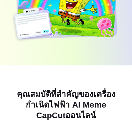
แม่แบบธุรกิจ
ความช่วยเหลือ
การตลาด
ศูนย์ความเชื่อถือ
ข้อความและเสียง
ไลฟ์สไตล์และวล็อก
แม่แบบอุตสาหกรรม
ศูนย์ช่วยเหลือ
คำบรรยายอัตโนมัติ
ดีไซน์แบบปรับแต่งเอง
แม่แบบรีแคป
แม่แบบคำบรรยาย
อื่นๆ
ห้องข่าว
การจดจำคำพูด
เกี่ยวกับเงื่อนไขการใช้บริการของ CapCut
ข้อความเป็นคำพูด
แหล่งข้อมูล
Dreamina Seedance 2.0 Launch
คู่มือแนะนำวิธีการ
เสียงพูดแบบปรับแต่งเอง
เทรนด์ในตลาด
ปรับปรุงเสียงพูด
คุณสมบัติที่สำคัญของเครื่อง
ตัวเลือกยอดนิยม
ลดเสียงรบกวน
กำเนิดไฟฟ้า AI Meme
เปิด CapCut
CapCutออนไลน์
เทรนด์และเคล็ดลับสำหรับแม่แบบ
รูปภาพ
อื่นๆ