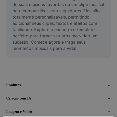
Vídeo
de suas músicas favoritas ou um clipe musical 
para compartilhar com seguidores. Eles são 
Remover plano de fundo de vídeo
totalmente personalizáveis, permitindo 
adicionar seus clipes, textos e efeitos com 
Aprimorar qualidade
facilidade. Explore e encontre o template 
perfeito para tornar seu próximo vídeo um 
Editor de Video
sucesso. Comece agora e traga seus 
Cortar Vídeo
momentos musicais para a vida!
Adicionar Legendas ao Vídeo
Converter Video
Produtos
Criação com IA
Imagem e Vídeo