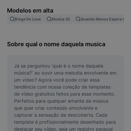
Remover plano de fundo de imagem
Modelos em alta
Mesclar imagens
Brega Do Love
Musica 30
Quando Menos Espera Clar
Melhorar Imagem
Redimensionar Imagem
Sobre qual o nome daquela musica
Editar Imagem Online
Criador de Memes
Já se perguntou 'qual é o nome daquela 
música?' ao ouvir uma melodia envolvente em 
AI Text Remover
um vídeo? Agora você pode criar essa 
tendência com nossa coleção de templates 
AI People Remover
de vídeo gratuitos feitos para esse momento. 
Perfeitos para qualquer amante da música 
AI Inpainting
que quer criar conteúdo envolvente e 
Face Cutout
capturar a sensação de descoberta. Cada 
template é profissionalmente desenhado para 
destacar seu vídeo, seja um registro pessoal 