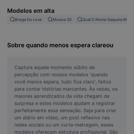
Remover plano de fundo de imagem
Modelos em alta
Mesclar imagens
Brega Do Love
Musica 30
Qual O Nome Daquela Musi
Melhorar Imagem
Redimensionar Imagem
Sobre quando menos espera clareou
Editar Imagem Online
Criador de Memes
Capture aquele momento súbito de 
percepção com nossos modelos 'quando 
AI Text Remover
você menos espera, tudo fica claro', feitos 
para contar histórias marcantes. Às vezes, os 
AI People Remover
maiores aprendizados da vida chegam de 
surpresa e estes modelos ajudam a registrar 
AI Inpainting
perfeitamente essa sensação. Seja para criar 
Face Cutout
um diário em vídeo, um post reflexivo nas 
redes sociais ou um curta-metragem, esses 
modelos oferecem estrutura profissional. São 