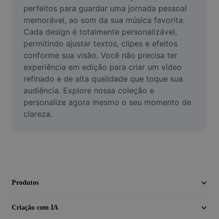
Vídeo
perfeitos para guardar uma jornada pessoal 
memorável, ao som da sua música favorita. 
Remover plano de fundo de vídeo
Cada design é totalmente personalizável, 
permitindo ajustar textos, clipes e efeitos 
Aprimorar qualidade
conforme sua visão. Você não precisa ter 
experiência em edição para criar um vídeo 
Editor de Video
refinado e de alta qualidade que toque sua 
Cortar Vídeo
audiência. Explore nossa coleção e 
personalize agora mesmo o seu momento de 
Adicionar Legendas ao Vídeo
clareza.
Converter Video
Produtos
Criação com IA