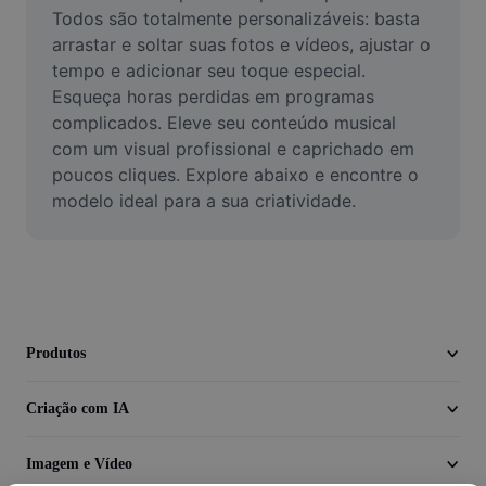
Vídeo
Todos são totalmente personalizáveis: basta 
arrastar e soltar suas fotos e vídeos, ajustar o 
Remover plano de fundo de vídeo
tempo e adicionar seu toque especial. 
Esqueça horas perdidas em programas 
Aprimorar qualidade
complicados. Eleve seu conteúdo musical 
com um visual profissional e caprichado em 
Editor de Video
poucos cliques. Explore abaixo e encontre o 
Cortar Vídeo
modelo ideal para a sua criatividade.
Adicionar Legendas ao Vídeo
Converter Video
Produtos
Criação com IA
Imagem e Vídeo