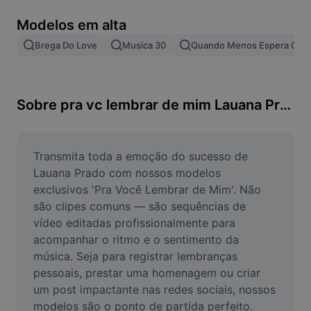
Remover plano de fundo de imagem
Modelos em alta
Mesclar imagens
Brega Do Love
Musica 30
Quando Menos Espera Clar
Melhorar Imagem
Redimensionar Imagem
Sobre pra vc lembrar de mim Lauana Prado
Editar Imagem Online
Criador de Memes
Transmita toda a emoção do sucesso de 
Lauana Prado com nossos modelos 
AI Text Remover
exclusivos 'Pra Você Lembrar de Mim'. Não 
são clipes comuns — são sequências de 
AI People Remover
vídeo editadas profissionalmente para 
acompanhar o ritmo e o sentimento da 
AI Inpainting
música. Seja para registrar lembranças 
Face Cutout
pessoais, prestar uma homenagem ou criar 
um post impactante nas redes sociais, nossos 
modelos são o ponto de partida perfeito. 