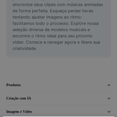
Vídeo
sincronize seus clipes com músicas animadas 
de forma perfeita. Esqueça perder horas 
Remover plano de fundo de vídeo
tentando ajustar imagens ao ritmo: 
facilitamos todo o processo. Explore nossa 
Aprimorar qualidade
seleção diversa de modelos musicais e 
encontre o ritmo ideal para seu próximo 
Editor de Video
vídeo. Comece a navegar agora e libere sua 
Cortar Vídeo
criatividade.
Adicionar Legendas ao Vídeo
Converter Video
Produtos
Criação com IA
Imagem e Vídeo