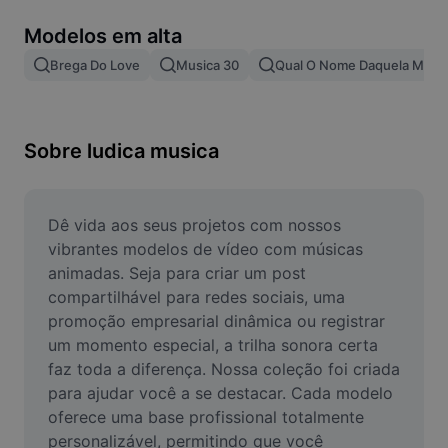
Remover plano de fundo de imagem
Modelos em alta
Mesclar imagens
Brega Do Love
Musica 30
Qual O Nome Daquela Musi
Melhorar Imagem
Redimensionar Imagem
Sobre ludica musica
Editar Imagem Online
Criador de Memes
Dê vida aos seus projetos com nossos 
vibrantes modelos de vídeo com músicas 
AI Text Remover
animadas. Seja para criar um post 
compartilhável para redes sociais, uma 
AI People Remover
promoção empresarial dinâmica ou registrar 
um momento especial, a trilha sonora certa 
AI Inpainting
faz toda a diferença. Nossa coleção foi criada 
Face Cutout
para ajudar você a se destacar. Cada modelo 
oferece uma base profissional totalmente 
personalizável, permitindo que você 